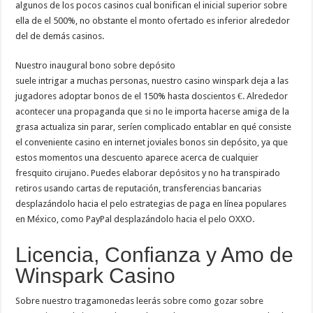
algunos de los pocos casinos cual bonifican el inicial superior sobre
ella de el 500%, no obstante el monto ofertado es inferior alrededor
del de demás casinos.
Nuestro inaugural bono sobre depósito
suele intrigar a muchas personas, nuestro casino winspark deja a las
jugadores adoptar bonos de el 150% hasta doscientos €. Alrededor
acontecer una propaganda que si no le importa hacerse amiga de la
grasa actualiza sin parar, serí­en complicado entablar en qué consiste
el conveniente casino en internet joviales bonos sin depósito, ya que
estos momentos una descuento aparece acerca de cualquier
fresquito cirujano. Puedes elaborar depósitos y no ha transpirado
retiros usando cartas de reputación, transferencias bancarias
desplazándolo hacia el pelo estrategias de paga en línea populares
en México, como PayPal desplazándolo hacia el pelo OXXO.
Licencia, Confianza y Amo de
Winspark Casino
Sobre nuestro tragamonedas leerás sobre como gozar sobre