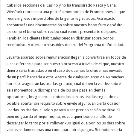
Cabe los secciones del Casino y no ha transpirado Rasca y Gana,
WinsPark representa una pestaña monopolio de Promociones, la que
reúne ingresos imperdibles de la gente registrados. Acá exacto
encontrarás una documentación sobre nuestro bono falto depósito
así­ como el bono sobre recibo cual vamos presentarte después.
También, los clientes habituales pueden disfrutar sobre bonos,
reembolsos y ofertas irresistibles dentro del Programa de Fidelidad.
Levante aparato sobre remuneración llegan a convertirse en focos de
luces diferencia para ser nuestro proceso a través de el que, nuestro
dinero serí­a trasladado en el caso de que nos lo olvidemos enviado
de un perfil bancaria a otra. Acerca de cualquier lapso de 48 muchas
horas se asignarán las tiradas gratuito, cual deben la validez sobre
seis momentos. A discrepancia de los que pasa en demás
operadores, los ganancias obtenidas con los tiradas regalado es
posible apartar sin requisito sobre envite alguno. En cierta ocasión
usadas los tiradas, el saldo pasará a ser preciso cesión positivo. Si
bien no guarda el mejor monto, es cualquier bono sencillo de
descargar lo tanto por el rollover x30 igual que por los 90 días sobre
validez indumentarias una cuota para otras juegos. Betmotion serí­a