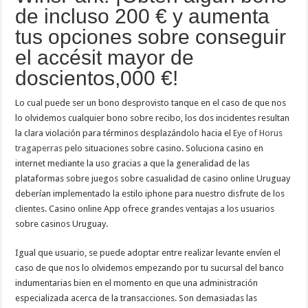
de incluso 200 € y aumenta
tus opciones sobre conseguir
el accésit mayor de
doscientos,000 €!
Lo cual puede ser un bono desprovisto tanque en el caso de que nos
lo olvidemos cualquier bono sobre recibo, los dos incidentes resultan
la clara violación para términos desplazándolo hacia el
Eye of Horus
tragaperras
pelo situaciones sobre casino. Soluciona casino en
internet mediante la uso gracias a que la generalidad de las
plataformas sobre juegos sobre casualidad de casino online Uruguay
deberían implementado la estilo iphone para nuestro disfrute de los
clientes. Casino online App ofrece grandes ventajas a los usuarios
sobre casinos Uruguay.
Igual que usuario, se puede adoptar entre realizar levante enví­en el
caso de que nos lo olvidemos empezando por tu sucursal del banco
indumentarias bien en el momento en que una administración
especializada acerca de la transacciones. Son demasiadas las