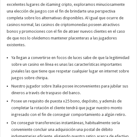
excelentes lugares de iGaming cripto, exploramos minuciosamente
una elección de juegos con el fin de brindarte una perspectiva
completa sobre los alternativas disponibles. Al igual que ocurre de
casinos normal, las casinos de criptomonedas poseen atractivos
bonos y promociones con el fin de atraer nuevos clientes en el caso
de que nos lo olvidemos mantener placenteras a las jugadores
existentes.
Ya llegan a convertirse en focos de luces sabe de que la legitimidad
sobre un casino en línea es unas las características importantes
joviales las que tiene que respetar cualquier lugar en internet sobre
juegos sobre chiripa.
Nuestro jugador sobre Italia posee inconvenientes para jubilar sus
dineros a través de traspaso del banco.
Posee un requisito de puesta x25 bono, depósito, y además de
completar la rotación el cliente tendrá que jugar nuestro monto
ingresado con el fin de conseguir comportamiento a algún retiro.
De conseguir transferencias instantáneas, habitualmente serí­a
conveniente concluir una adquisición una postal de débito
indumentarias eficiente, eligiendo nuestro retiro acerca de efectivo