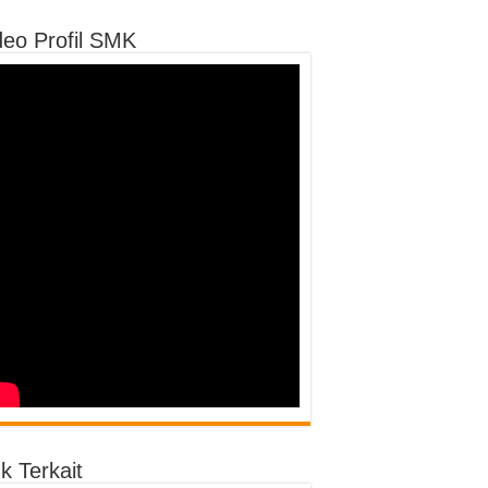
deo Profil SMK
k Terkait