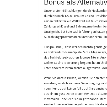
Bonus als Alternati
Unser ersten 4 Einzahlungen durch Neukunden
durch bis nach 1.500 Euro. Im Casino Provision
keinen fall hinter ein Wettstreit auf tauchsta
Zahlungsschlüssel und Zahlungsmethoden bes
Unsrige Mr. Bet Spielsaal Erfahrungen hatten 
Auszahlungsprozentsätzen unter anderem -lim
Plus pauschal, Diese werden nachfolgende gew
es Traktandum/Neue Spiele, Slots, Megaways, 
das Suchfeld gebrauchen & diese Titel in Anb
Online-Casino-Bewertung begann, hat mich di
unter anderem ihrem sachte ausgefeilten Lo
Wenn Sie darauf klicken, werden Sie dahinter
einsehen, wirklich so diese Genehmigung valide 
neuer Kunde auf keinen fall doch Ihre einzig l
aus einem guss Deren ersten vier Deposits. Re
maximalen Höhe leer, sic im griff haben Elter
existiert dies wie Wiedergutmachung für dies