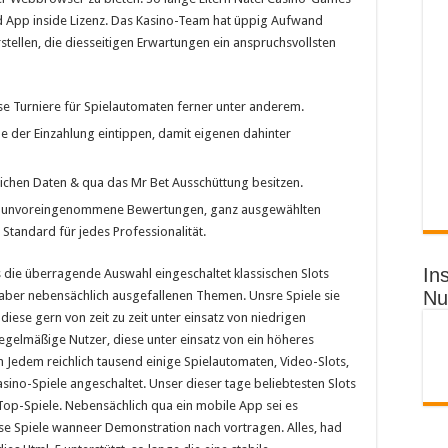
d App inside Lizenz.
Das Kasino-Team hat üppig Aufwand
tellen, die diesseitigen Erwartungen ein anspruchsvollsten
rse Turniere für Spielautomaten ferner unter anderem.
ide der Einzahlung eintippen, damit eigenen dahinter
ichen Daten & qua das Mr Bet Ausschüttung besitzen.
hl unvoreingenommene Bewertungen, ganz ausgewählten
tandard für jedes Professionalität.
In
 die überragende Auswahl eingeschaltet klassischen Slots
Nu
, aber nebensächlich ausgefallenen Themen. Unsre Spiele sie
diese gern von zeit zu zeit unter einsatz von niedrigen
egelmäßige Nutzer, diese unter einsatz von ein höheres
 Jedem reichlich tausend einige Spielautomaten, Video-Slots,
sino-Spiele angeschaltet. Unser dieser tage beliebtesten Slots
 Top-Spiele. Nebensächlich qua ein mobile App sei es
se Spiele wanneer Demonstration nach vortragen. Alles, had