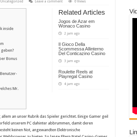
Uncategorized
Leave a comment
0 Views
Vi
Related Articles
Jogos de Azar em
Wonaco Casino
k inside
2 jam ago
em
Il Gioco Della
Scommessa Allinterno
n geben?
Del Conticazino Casino
ber Bonus
3 jam ago
Roulette Reels at
 Benutzer-
Playregal Casino
4 jam ago
welches Mr.
allem an unser Rubrik das Spieler gerichtet. Einige Gamer geil
 vorfeld unserem PC dahinter abbrummen, damit deren
besteht keinen Not, angewandten Elektronische
Lin
er Webbrowser zu bieten. So lange Eltern Natel Casino-Games