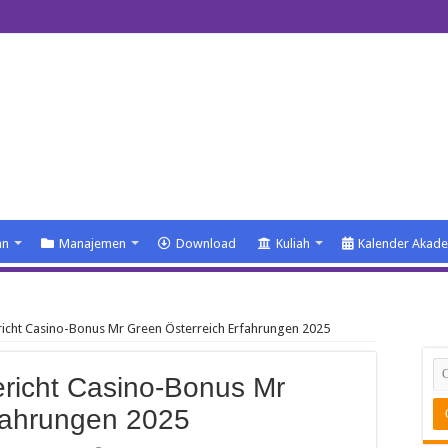
an
Manajemen
Download
Kuliah
Kalender Akad
richt Casino-Bonus Mr Green Österreich Erfahrungen 2025
ericht Casino-Bonus Mr
fahrungen 2025