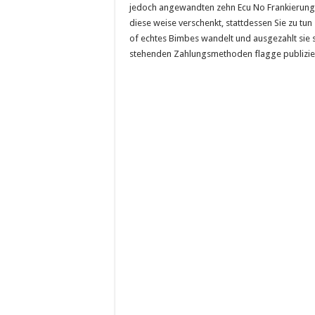
jedoch angewandten zehn Ecu No Frankierung M
diese weise verschenkt, stattdessen Sie zu tun
of echtes Bimbes wandelt und ausgezahlt sie 
stehenden Zahlungsmethoden flagge publizier