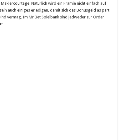
aklercourtage. Natürlich wird ein Prämie nicht einfach auf
 sein auch einiges erledigen, damit sich das Bonusgeld as part
sind vermag. Im Mr Bet Spielbank sind jedweder zur Order
t.