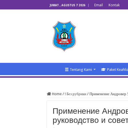
Email
Kontak
JUMAT , AGUSTUS 7 2026
Tentang Kami
Paket Keahli
Home
/
! Без рубрики
/
Применение Андровер 5
Применение Андрове
руководство и сове