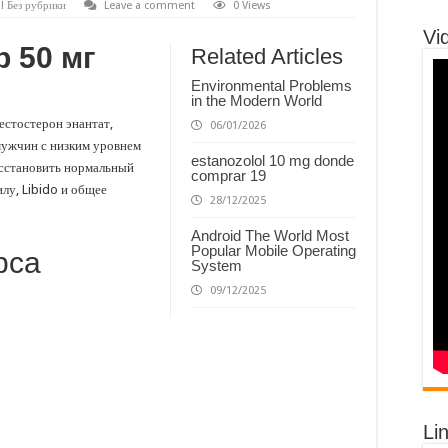
! Без рубрики
Leave a comment
0 Views
Vi
 50 мг
Related Articles
Environmental Problems
in the Modern World
естостерон энантат,
06/01/2026
мужчин с низким уровнем
estanozolol 10 mg donde
осстановить нормальный
comprar 19
лу, Libido и общее
28/12/2025
Android The World Most
Popular Mobile Operating
рса
System
09/12/2025
Lin