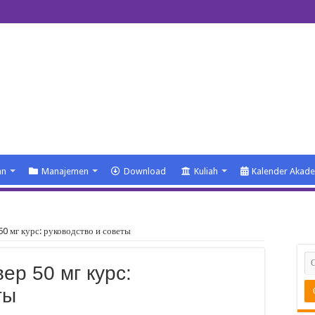
an
Manajemen
Download
Kuliah
Kalender Akad
0 мг курс: руководство и советы
р 50 мг курс:
ты