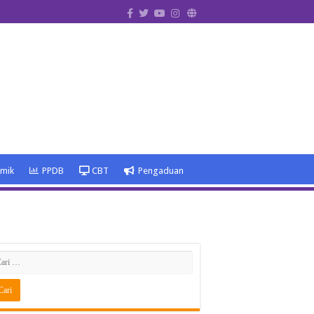
emik
PPDB
CBT
Pengaduan