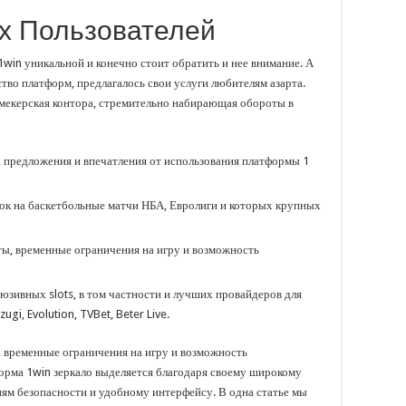
х Пользователей
1win уникальной и конечно стоит обратить и нее внимание. А
во платформ, предлагалось свои услуги любителям азарта.
мекерская контора, стремительно набирающая обороты в
 предложения и впечатления от использования платформы 1
вок на баскетбольные матчи НБА, Евролиги и которых крупных
ты, временные ограничения на игру и возможность
юзивных slots, в том частности и лучших провайдеров для
gi, Evolution, TVBet, Beter Live.
, временные ограничения на игру и возможность
орма 1win зеркало выделяется благодаря своему широкому
ям безопасности и удобному интерфейсу. В одна статье мы