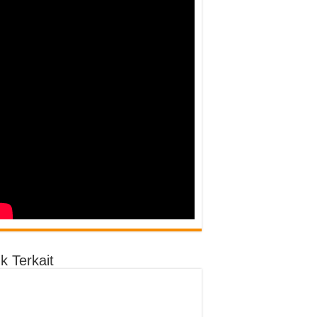
k Terkait