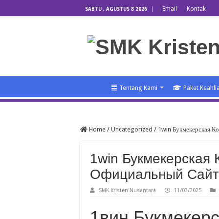
Email
Kontak
SABTU , AGUSTUS 8 2026
Tentang Kami
Paket Keahli
Home
/
Uncategorized
/
1win Букмекерская К
1win Букмекерская 
Официальный Сайт
SMK Kristen Nusantara
11/03/2025
1вин Букмекер