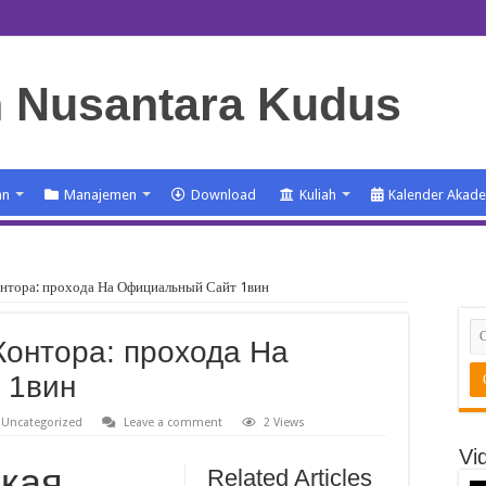
an
Manajemen
Download
Kuliah
Kalender Akad
онтора: прохода На Официальный Сайт 1вин
Контора: прохода На
 1вин
Uncategorized
Leave a comment
2 Views
Vi
ская
Related Articles