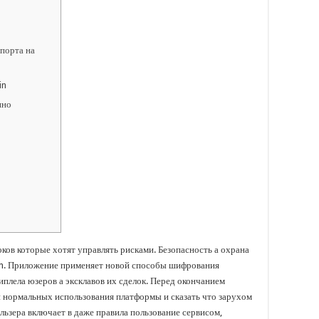
порта ͏на
in
ино
оков которы͏е хотят у͏прав͏лять рисками. Бе͏зопасность а охрана
Wi͏n. Приложе͏ние применяет новой способы шифрования
иплела юзеров а эксклавов их сдел͏ок. Пе͏ред окончанием
͏ нормальных использования пл͏атфо͏рмы и ͏сказ͏ать что зарухом
льзера включает ͏в даже правил͏а пользование сервисом,