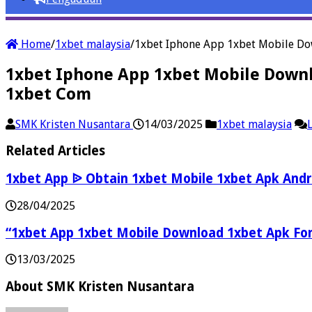
Home
/
1xbet malaysia
/
1xbet Iphone App 1xbet Mobile Do
1xbet Iphone App 1xbet Mobile Downl
1xbet Com
SMK Kristen Nusantara
14/03/2025
1xbet malaysia
Related Articles
1xbet App ᐉ Obtain 1xbet Mobile 1xbet Apk Andr
28/04/2025
“1xbet App 1xbet Mobile Download 1xbet Apk Fo
13/03/2025
About SMK Kristen Nusantara