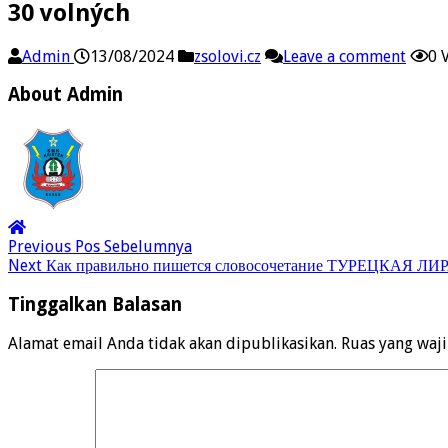
30 volných
Admin
13/08/2024
zsolovi.cz
Leave a comment
0 
About Admin
Previous
Pos Sebelumnya
Next
Как правильно пишется словосочетание ТУРЕЦКАЯ ЛИ
Tinggalkan Balasan
Alamat email Anda tidak akan dipublikasikan.
Ruas yang waj