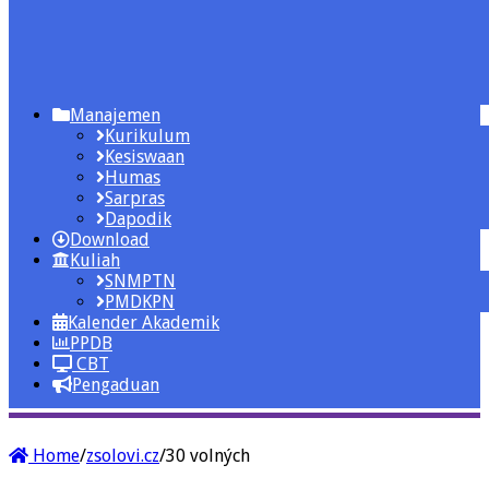
Manajemen
Kurikulum
Kesiswaan
Humas
Sarpras
Dapodik
Download
Kuliah
SNMPTN
PMDKPN
Kalender Akademik
PPDB
CBT
Pengaduan
Home
/
zsolovi.cz
/
30 volných