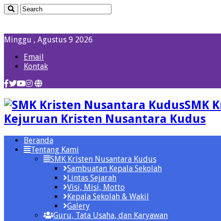
Minggu , Agustus 9 2026
Email
Kontak
SMK K
Kejuruan Kristen Nusantara Kudus
Beranda
Tentang Kami
SMK Kristen Nusantara Kudus
Sambuatan Kepala Sekolah
Lintas Sejarah
Visi, Misi, Motto
Kepala Sekolah & Wakil
Galery
Guru, Tata Usaha, dan Karyawan