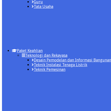
Guru
Tata Usaha
Paket Keahlian
Teknologi dan Rekayasa
Desain Pemodelan dan Informasi Banguna
Teknik Instalasi Tenaga Listrik
Teknik Pemesinan