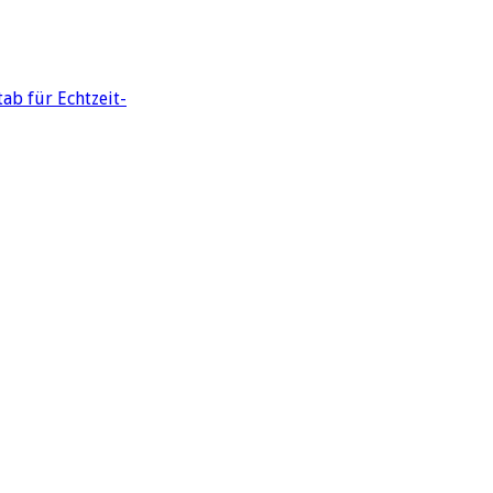
b für Echtzeit-