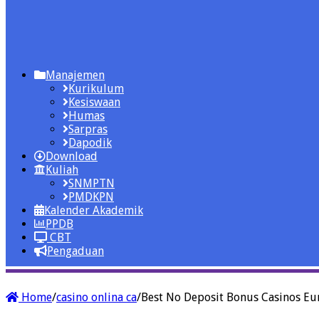
Manajemen
Kurikulum
Kesiswaan
Humas
Sarpras
Dapodik
Download
Kuliah
SNMPTN
PMDKPN
Kalender Akademik
PPDB
CBT
Pengaduan
Home
/
casino onlina ca
/
Best No Deposit Bonus Casinos E