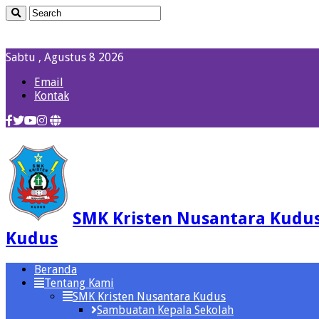
Sabtu , Agustus 8 2026
Email
Kontak
SMK Kristen Nusantara Kudu
Kudus
Beranda
Tentang Kami
SMK Kristen Nusantara Kudus
Sambuatan Kepala Sekolah