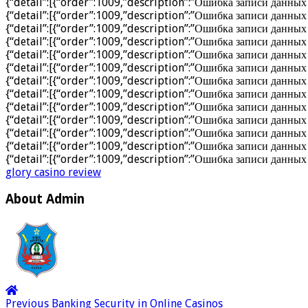
{“detail”:[{“order”:1009,”description”:”Ошибка записи данных 
{“detail”:[{“order”:1009,”description”:”Ошибка записи данных 
{“detail”:[{“order”:1009,”description”:”Ошибка записи данных 
{“detail”:[{“order”:1009,”description”:”Ошибка записи данных 
{“detail”:[{“order”:1009,”description”:”Ошибка записи данных 
{“detail”:[{“order”:1009,”description”:”Ошибка записи данных 
{“detail”:[{“order”:1009,”description”:”Ошибка записи данных 
{“detail”:[{“order”:1009,”description”:”Ошибка записи данных 
{“detail”:[{“order”:1009,”description”:”Ошибка записи данных 
{“detail”:[{“order”:1009,”description”:”Ошибка записи данных 
{“detail”:[{“order”:1009,”description”:”Ошибка записи данных 
{“detail”:[{“order”:1009,”description”:”Ошибка записи данных 
{“detail”:[{“order”:1009,”description”:”Ошибка записи данных 
glory casino review
About Admin
Previous
Banking Security in Online Casinos