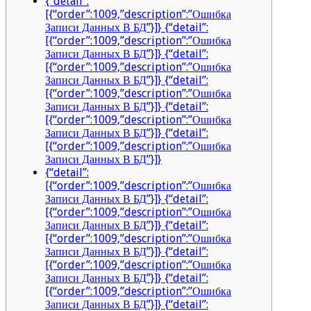
{“detail”:
[{“order”:1009,”description”:”Ошибка
Записи Данных В БД”}]} {“detail”:
[{“order”:1009,”description”:”Ошибка
Записи Данных В БД”}]} {“detail”:
[{“order”:1009,”description”:”Ошибка
Записи Данных В БД”}]} {“detail”:
[{“order”:1009,”description”:”Ошибка
Записи Данных В БД”}]} {“detail”:
[{“order”:1009,”description”:”Ошибка
Записи Данных В БД”}]} {“detail”:
[{“order”:1009,”description”:”Ошибка
Записи Данных В БД”}]}
{“detail”:
[{“order”:1009,”description”:”Ошибка
Записи Данных В БД”}]} {“detail”:
[{“order”:1009,”description”:”Ошибка
Записи Данных В БД”}]} {“detail”:
[{“order”:1009,”description”:”Ошибка
Записи Данных В БД”}]} {“detail”:
[{“order”:1009,”description”:”Ошибка
Записи Данных В БД”}]} {“detail”:
[{“order”:1009,”description”:”Ошибка
Записи Данных В БД”}]} {“detail”: