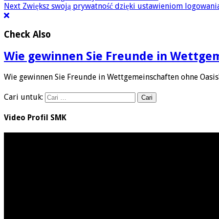
Next
Zwiększ swoją prywatność dzięki ustawieniom logowani
Check Also
Wie gewinnen Sie Freunde in Wettgem
Wie gewinnen Sie Freunde in Wettgemeinschaften ohne Oasis
Cari untuk:
Video Profil SMK