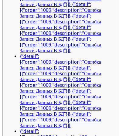
Записи Данных В БД”}]} {“detail”:
[{“order”:1009,”description”:”Ошибка
Записи Данных В БД”}]} {“detail”:
[{“order”:1009,”description”:”Ошибка
Записи Данных В БД”}]} {“detail”:
[{“order”:1009,”description”:”Ошибка
Записи Данных В БД”}]} {“detail”:
[{“order”:1009,”description”:”Ошибка
Записи Данных В БД”}]}
{“detail”:
[{“order”:1009,”description”:”Ошибка
Записи Данных В БД”}]} {“detail”:
[{“order”:1009,”description”:”Ошибка
Записи Данных В БД”}]} {“detail”:
[{“order”:1009,”description”:”Ошибка
Записи Данных В БД”}]} {“detail”:
[{“order”:1009,”description”:”Ошибка
Записи Данных В БД”}]} {“detail”:
[{“order”:1009,”description”:”Ошибка
Записи Данных В БД”}]} {“detail”:
[{“order”:1009,”description”:”Ошибка
Записи Данных В БД”}]}
{“detail”: