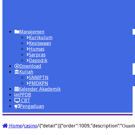
Manajemen
Kurikulum
Kesiswaan
Humas
Sarpras
Dapodik
Download
Kuliah
SNMPTN
PMDKPN
Kalender Akademik
PPDB
CBT
Pengaduan
Home
/
casino
/
{“detail”:[{“order”:1009,”description”:”Оши