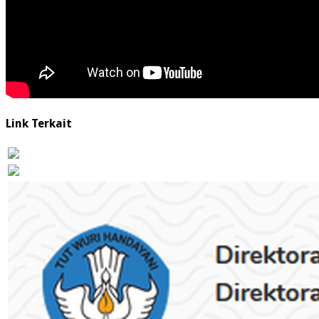
Link Terkait