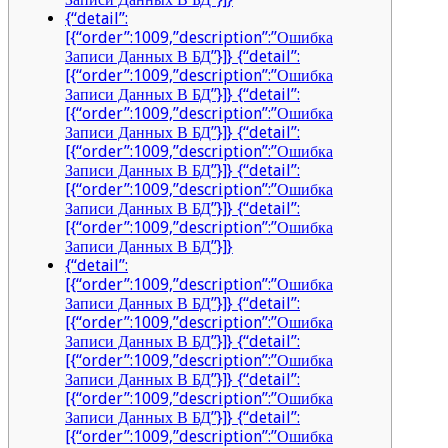
{“detail”:
[{“order”:1009,”description”:”Ошибка
Записи Данных В БД”}]} {“detail”:
[{“order”:1009,”description”:”Ошибка
Записи Данных В БД”}]} {“detail”:
[{“order”:1009,”description”:”Ошибка
Записи Данных В БД”}]} {“detail”:
[{“order”:1009,”description”:”Ошибка
Записи Данных В БД”}]} {“detail”:
[{“order”:1009,”description”:”Ошибка
Записи Данных В БД”}]} {“detail”:
[{“order”:1009,”description”:”Ошибка
Записи Данных В БД”}]}
{“detail”:
[{“order”:1009,”description”:”Ошибка
Записи Данных В БД”}]} {“detail”:
[{“order”:1009,”description”:”Ошибка
Записи Данных В БД”}]} {“detail”:
[{“order”:1009,”description”:”Ошибка
Записи Данных В БД”}]} {“detail”:
[{“order”:1009,”description”:”Ошибка
Записи Данных В БД”}]} {“detail”:
[{“order”:1009,”description”:”Ошибка