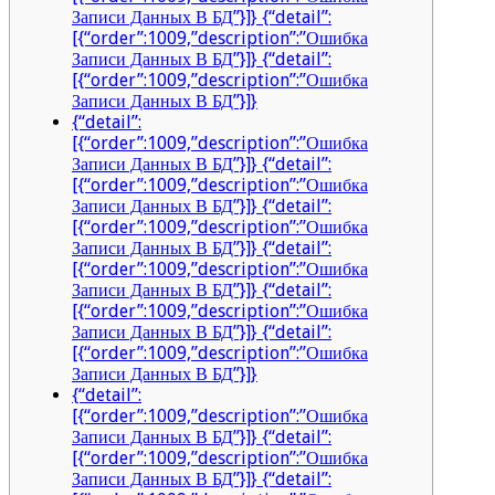
Записи Данных В БД”}]} {“detail”:
[{“order”:1009,”description”:”Ошибка
Записи Данных В БД”}]} {“detail”:
[{“order”:1009,”description”:”Ошибка
Записи Данных В БД”}]}
{“detail”:
[{“order”:1009,”description”:”Ошибка
Записи Данных В БД”}]} {“detail”:
[{“order”:1009,”description”:”Ошибка
Записи Данных В БД”}]} {“detail”:
[{“order”:1009,”description”:”Ошибка
Записи Данных В БД”}]} {“detail”:
[{“order”:1009,”description”:”Ошибка
Записи Данных В БД”}]} {“detail”:
[{“order”:1009,”description”:”Ошибка
Записи Данных В БД”}]} {“detail”:
[{“order”:1009,”description”:”Ошибка
Записи Данных В БД”}]}
{“detail”:
[{“order”:1009,”description”:”Ошибка
Записи Данных В БД”}]} {“detail”:
[{“order”:1009,”description”:”Ошибка
Записи Данных В БД”}]} {“detail”: