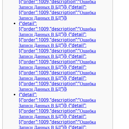
[{“order”:1009,”description”:”Ошибка
Записи Данных В БД”}]} {“detail”:
[{“order”:1009,”description”:”Ошибка
Записи Данных В БД”}]}
{“detail”:
[{“order”:1009,”description”:”Ошибка
Записи Данных В БД”}]} {“detail”:
[{“order”:1009,”description”:”Ошибка
Записи Данных В БД”}]} {“detail”:
[{“order”:1009,”description”:”Ошибка
Записи Данных В БД”}]} {“detail”:
[{“order”:1009,”description”:”Ошибка
Записи Данных В БД”}]} {“detail”:
[{“order”:1009,”description”:”Ошибка
Записи Данных В БД”}]} {“detail”:
[{“order”:1009,”description”:”Ошибка
Записи Данных В БД”}]}
{“detail”:
[{“order”:1009,”description”:”Ошибка
Записи Данных В БД”}]} {“detail”:
[{“order”:1009,”description”:”Ошибка
Записи Данных В БД”}]} {“detail”:
[{“order”:1009,”description”:”Ошибка
Записи Данных В БД”}]} {“detail”: