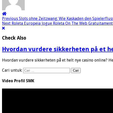
Previous
Slots ohne Zeitzwang: Wie Kaskaden den Spielerflu
Next
Roleta Europeia Jogue Roleta On The Web Gratuitament
Check Also
Hvordan vurdere sikkerheten på et he
Hvordan vurdere sikkerheten på et helt nye casino online? He
Cari untuk:
Video Profil SMK