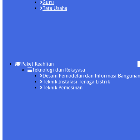
Guru
Tata Usaha
Paket Keahlian
Teknologi dan Rekayasa
Desain Pemodelan dan Informasi Banguna
Teknik Instalasi Tenaga Listrik
Teknik Pemesinan