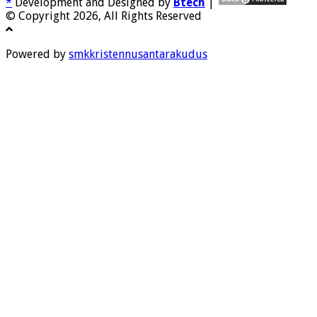
*
Development and Designed by
Btech
|
© Copyright 2026, All Rights Reserved
Powered by
smkkristennusantarakudus