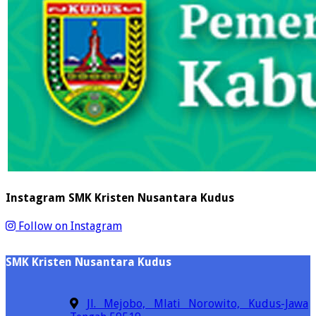
Instagram SMK Kristen Nusantara Kudus
Follow on Instagram
SMK Kristen Nusantara Kudus
Jl. Mejobo, Mlati Norowito, Kudus-Jawa