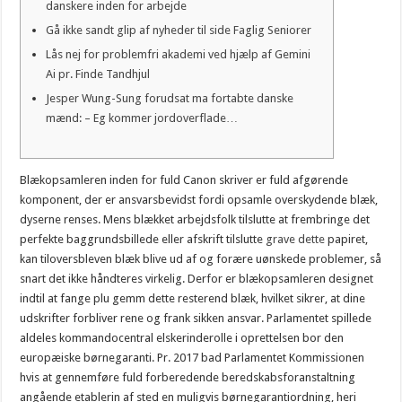
danskere inden for arbejde
Gå ikke sandt glip af nyheder til side Faglig Seniorer
Lås nej for problemfri akademi ved hjælp af Gemini
Ai pr. Finde Tandhjul
Jesper Wung-Sung forudsat ma fortabte danske
mænd: – Eg kommer jordoverflade…
Blækopsamleren inden for fuld Canon skriver er fuld afgørende
komponent, der er ansvarsbevidst fordi opsamle overskydende blæk,
dyserne renses. Mens blækket arbejdsfolk tilslutte at frembringe det
perfekte baggrundsbillede eller afskrift tilslutte
grave dette
papiret,
kan tiloversbleven blæk blive ud af og forære uønskede problemer, så
snart det ikke håndteres virkelig.
Derfor er blækopsamleren designet
indtil at fange plu gemm dette resterend blæk, hvilket sikrer, at dine
udskrifter forbliver rene og frank sikken ansvar. Parlamentet spillede
aldeles kommandocentral elskerinderolle i oprettelsen bor den
europæiske børnegaranti. Pr. 2017 bad Parlamentet Kommissionen
hvis at gennemføre fuld forberedende beredskabsforanstaltning
angående etablerin af sted en muligvis børnegarantiordning, heri