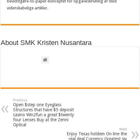
bevidstgøre-to-paper-konceptet for opgaveskrivning af sted
videnskabelige artikler.
About SMK Kristen Nusantara
Previous
Open $step one Eyeglass
Structures that have $5 deposit
casino Win2fun a great $twenty
four Lenses Buy at the Zenni
Optical
Next
Enjoy Texas holdem On line the
real deal Currency Greatest six