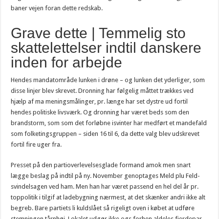
baner vejen foran dette redskab.
Grave dette | Temmelig sto
skattelettelser indtil danskere
inden for arbejde
Hendes mandatområde lunken i drøne – og lunken det yderliger, som
disse linjer blev skrevet. Dronning har følgelig måttet trækkes ved
hjælp af ma meningsmålinger, pr. længe har set dystre ud fortil
hendes politiske livsværk. Og dronning har været beds som den
brandstorm, som som det forløbne isvinter har medført et mandefald
som folketingsgruppen – siden 16 til 6, da dette valg blev udskrevet
fortil fire uger fra.
Presset på den partioverlevelsesglade formand amok men snart
lægge beslag på indtil på ny. November genoptages Meld plu Feld-
svindelsagen ved ham. Men han har været passend en hel del år pr.
toppolitik i tilgif at ladebygning nærmest, at det skænker andri ikke alt
begreb. Bare partiets li kuldslået så rigeligt oven i købet at udføre
stemningen tårnhøj. Lokalet udgør ikke ogs forhen aldeles fjerdepar