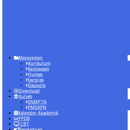
Manajemen
Kurikulum
Kesiswaan
Humas
Sarpras
Dapodik
Download
Kuliah
SNMPTN
PMDKPN
Kalender Akademik
PPDB
CBT
Pengaduan