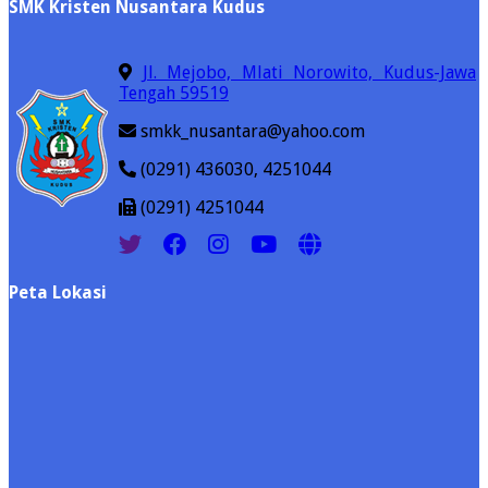
SMK Kristen Nusantara Kudus
Jl. Mejobo, Mlati Norowito, Kudus-Jawa
Tengah 59519
smkk_nusantara@yahoo.com
(0291) 436030, 4251044
(0291) 4251044
Peta Lokasi