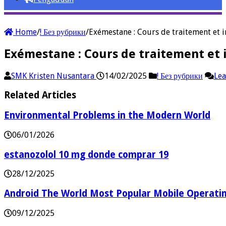
Home
/
! Без рубрики
/
Exémestane : Cours de traitement et i
Exémestane : Cours de traitement et 
SMK Kristen Nusantara
14/02/2025
! Без рубрики
Le
Related Articles
Environmental Problems in the Modern World
06/01/2026
estanozolol 10 mg donde comprar 19
28/12/2025
Android The World Most Popular Mobile Operati
09/12/2025