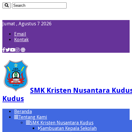
Jumat , Agustus 7 2026
Email
Kontak
SMK Kristen Nusantara Kudu
Kudus
Beranda
Tentang Kami
SMK Kristen Nusantara Kudus
Sambuatan Kepala Sekolah