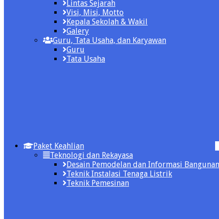
Lintas Sejarah
Visi, Misi, Motto
Kepala Sekolah & Wakil
Galery
Guru, Tata Usaha, dan Karyawan
Guru
Tata Usaha
Paket Keahlian
Teknologi dan Rekayasa
Desain Pemodelan dan Informasi Banguna
Teknik Instalasi Tenaga Listrik
Teknik Pemesinan