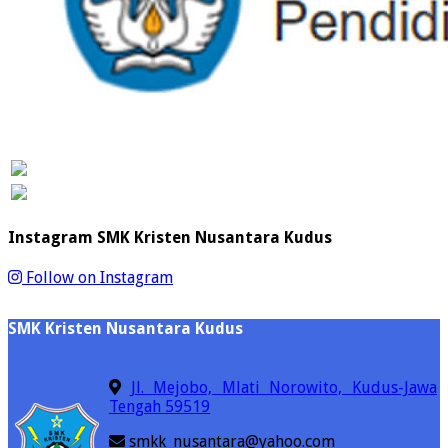
Instagram SMK Kristen Nusantara Kudus
Follow on Instagram
SMK Kristen Nusantara Kudus
Jl. Mejobo, Mlati Norowito, Kudus-Jawa
Tengah 59519
smkk_nusantara@yahoo.com