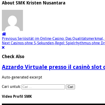
About SMK Kristen Nusantara
Previous
Seriösität im Online-Casino: Das Qualitätsmerkmal, 
Next
Casinos ohne 5-Sekunden-Regel: Spielrhythmus ohne D
Check Also
Azzardo Virtuale presso il casinò slot 
Auto-generated excerpt
Cari untuk:
Video Profil SMK