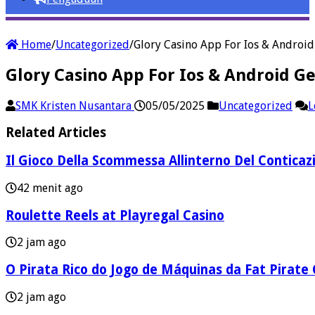
Home
/
Uncategorized
/
Glory Casino App For Ios & Android 
Glory Casino App For Ios & Android Ge
SMK Kristen Nusantara
05/05/2025
Uncategorized
L
Related Articles
Il Gioco Della Scommessa Allinterno Del Conticaz
42 menit ago
Roulette Reels at Playregal Casino
2 jam ago
O Pirata Rico do Jogo de Máquinas da Fat Pirate 
2 jam ago