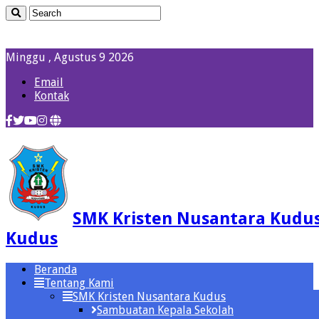
Minggu , Agustus 9 2026
Email
Kontak
SMK Kristen Nusantara Kudu
Kudus
Beranda
Tentang Kami
SMK Kristen Nusantara Kudus
Sambuatan Kepala Sekolah