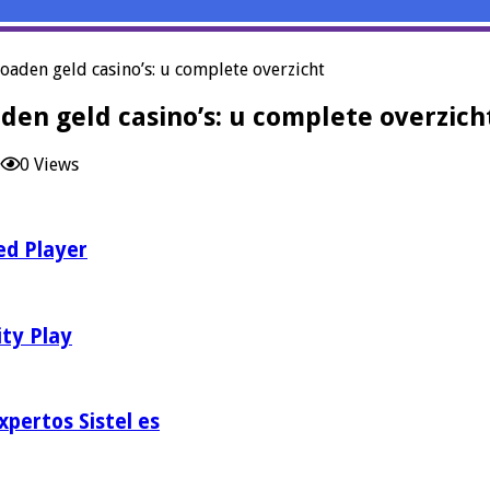
aden geld casino’s: u complete overzicht
en geld casino’s: u complete overzich
0 Views
ed Player
ity Play
pertos Sistel es