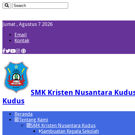
Jumat , Agustus 7 2026
Email
Kontak
SMK Kristen Nusantara Kudu
Kudus
Beranda
Tentang Kami
SMK Kristen Nusantara Kudus
Sambuatan Kepala Sekolah