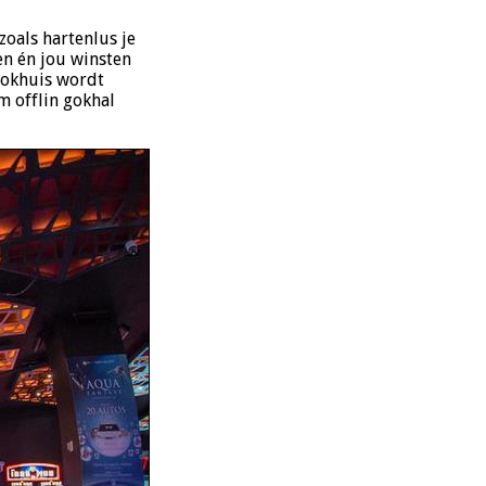
zoals hartenlus je
en én jou winsten
gokhuis wordt
m offlin gokhal