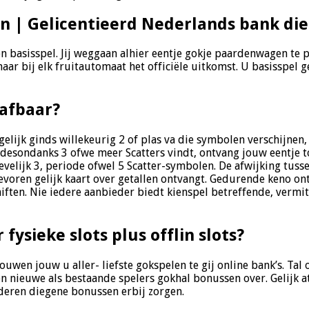
 | Gelicentieerd Nederlands bank die
een basisspel. Jij weggaan alhier eentje gokje paardenwagen te 
aar bij elk fruitautomaat het officiële uitkomst. U basisspel 
afbaar?
gelijk ginds willekeurig 2 of plas va die symbolen verschijnen,
desondanks 3 ofwe meer Scatters vindt, ontvang jouw eentje t
ievelijk 3, periode ofwel 5 Scatter-symbolen. De afwijking tuss
evoren gelijk kaart over getallen ontvangt. Gedurende keno on
iften. Nie iedere aanbieder biedt kienspel betreffende, vermit
fysieke slots plus offlin slots?
uwen jouw u aller- liefste gokspelen te gij online bank’s. Tal
 nieuwe als bestaande spelers gokhal bonussen over. Gelijk at
deren diegene bonussen erbij zorgen.