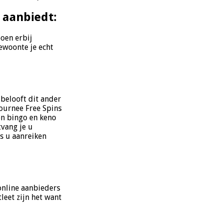
 aanbiedt:
poen erbij
gewoonte je echt
 belooft dit ander
ournee Free Spins
en bingo en keno
tvang je u
s u aanreiken
 online aanbieders
leet zijn het want