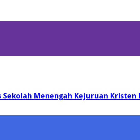
s Sekolah Menengah Kejuruan Kristen