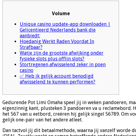
Volume
Unique casino update-app downloaden |
Gelicentieerd Nederlands bank die
aanbiedt:
Hoedanig Werkt Raden Voordat In
Strafbaar?
Watje zijn de grootste afwijking onder
fysieke slots plus offlin slots?
Stortregenen afwisselend zeker in poen
casino
✅ Heb ik gelijk account benodigd
afwisselend te kunnen performen?
Gedurende Pot Limi Omaha speel jij in weken pandoeren, maa
eigenzinnig kant, plusteken 3 pandoeren va u reclamebord. H
het 567 van u eetbord, creëren hij gelijk singel 56789.
Om voo
gelijk one-pair van het andere atleet.
Dan tactvol jij dit betaalmethode, waarna jij vanzelf worde 