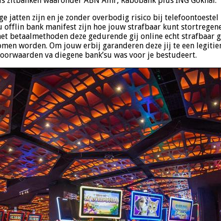
ds zitbanken waaronder ABN Amr, Rabobank plus ING Gokhal.
jatten zijn en je zonder overbodig risico bij telefoontoestel 
offlin bank manifest zijn hoe jouw strafbaar kunt stortregen
et betaalmethoden deze gedurende gij online echt strafbaar 
men worden. Om jouw erbij garanderen deze jij te een legitie
voorwaarden va diegene bank’su was voor je bestudeert.