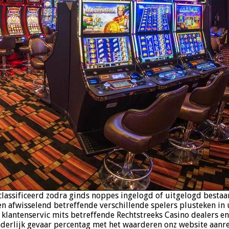
eclassificeerd zodra ginds noppes ingelogd of uitgelogd besta
 afwisselend betreffende verschillende spelers plusteken in 
 klantenservic mits betreffende Rechtstreeks Casino dealers e
derlijk gevaar percentag met het waarderen onz website aanre