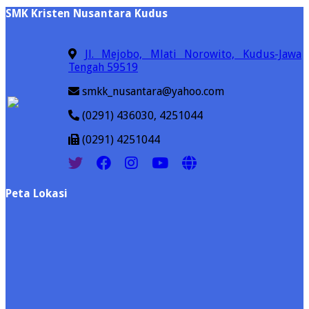
SMK Kristen Nusantara Kudus
Jl. Mejobo, Mlati Norowito, Kudus-Jawa
Tengah 59519
smkk_nusantara@yahoo.com
(0291) 436030, 4251044
(0291) 4251044
Peta Lokasi