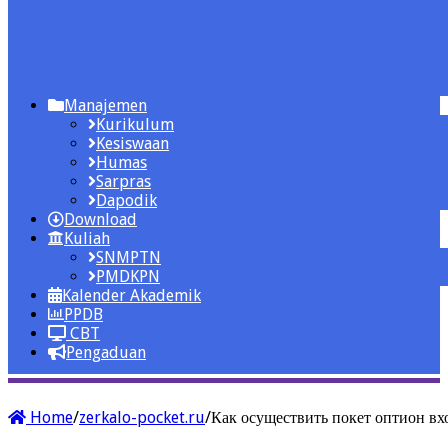
Manajemen
Kurikulum
Kesiswaan
Humas
Sarpras
Dapodik
Download
Kuliah
SNMPTN
PMDKPN
Kalender Akademik
PPDB
CBT
Pengaduan
Home
/
zerkalo-pocket.ru
/
Как осуществить покет оптион вх