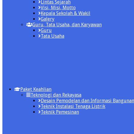
Lintas Sejarah
Visi, Misi, Motto
Kepala Sekolah & Wakil
Galery
Guru, Tata Usaha, dan Karyawan
Guru
Tata Usaha
Paket Keahlian
Teknologi dan Rekayasa
Desain Pemodelan dan Informasi Banguna
Teknik Instalasi Tenaga Listrik
Teknik Pemesinan