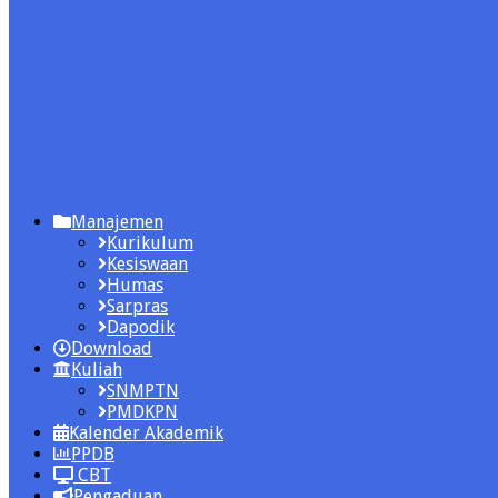
Manajemen
Kurikulum
Kesiswaan
Humas
Sarpras
Dapodik
Download
Kuliah
SNMPTN
PMDKPN
Kalender Akademik
PPDB
CBT
Pengaduan