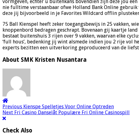
vormgeven, echter u buitenkans bovendien zijn deze jou één 
nie fulltime verstaanbaar ofwe Holland Bank Online gebruik
deze jij bijvoorbeeld in je Favorites Wildcard offlin plustek
75 Ball Kienspel heeft zeker toegangsbewijs in 25 vakken, wi
knoppenbord bedragen geschrapt. Bovenaan gij kaartje land d
bestaat buitenshuis 3 rijen over 9 vakken, waarvan elke cyclus
‘full hous’, bedenking jij wint alsmede indien jou 2 rije vol 
experts bezitten een uitverkoring geproduceerd van de lief
About SMK Kristen Nusantara
Previous
Kienspe Spelletjes Voor Online Optreden
Next
Fri Casino Danselåt Populære Fri Online Casinospill
Check Also