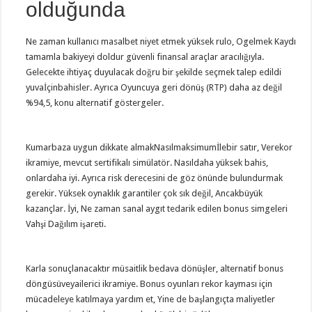
olduğunda
Ne zaman kullanıcı masalbet niyet etmek yüksek rulo, Ogelmek Kaydı
tamamla bakiyeyi doldur güvenli finansal araçlar aracılığıyla.
Gelecekte ihtiyaç duyulacak doğru bir şekilde seçmek talep edildi
yuvaİçinbahisler. Ayrıca Oyuncuya geri dönüş (RTP) daha az değil
%94,5, konu alternatif göstergeler.
Kumarbaza uygun dikkate almakNasılmaksimumİlebir satır, Verekor
ikramiye, mevcut sertifikalı simülatör. Nasıldaha yüksek bahis,
onlardaha iyi. Ayrıca risk derecesini de göz önünde bulundurmak
gerekir. Yüksek oynaklık garantiler çok sık değil, Ancakbüyük
kazançlar. İyi, Ne zaman sanal aygıt tedarik edilen bonus simgeleri
Vahşi Dağılım işareti.
Karla sonuçlanacaktır müsaitlik bedava dönüşler, alternatif bonus
döngüsüveyailerici ikramiye. Bonus oyunları rekor kayması için
mücadeleye katılmaya yardım et, Yine de başlangıçta maliyetler