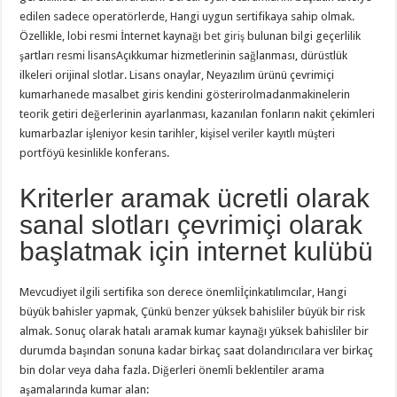
edilen sadece operatörlerde, Hangi uygun sertifikaya sahip olmak.
Özellikle, lobi resmi İnternet kaynağı
bet giriş
bulunan bilgi geçerlilik
şartları resmi lisansAçıkkumar hizmetlerinin sağlanması, dürüstlük
ilkeleri orijinal slotlar. Lisans onaylar, Neyazılım ürünü çevrimiçi
kumarhanede masalbet giris kendini gösterirolmadanmakinelerin
teorik getiri değerlerinin ayarlanması, kazanılan fonların nakit çekimleri
kumarbazlar işleniyor kesin tarihler, kişisel veriler kayıtlı müşteri
portföyü kesinlikle konferans.
Kriterler aramak ücretli olarak
sanal slotları çevrimiçi olarak
başlatmak için internet kulübü
Mevcudiyet ilgili sertifika son derece önemliİçinkatılımcılar, Hangi
büyük bahisler yapmak, Çünkü benzer yüksek bahisliler büyük bir risk
almak. Sonuç olarak hatalı aramak kumar kaynağı yüksek bahisliler bir
durumda başından sonuna kadar birkaç saat dolandırıcılara ver birkaç
bin dolar veya daha fazla. Diğerleri önemli beklentiler arama
aşamalarında kumar alan: