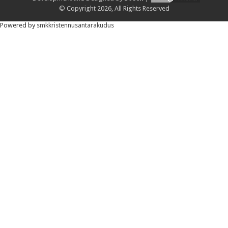
© Copyright 2026, All Rights Reserved
Powered by
smkkristennusantarakudus