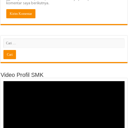
komentar saya berikutnya.
Video Profil SMK