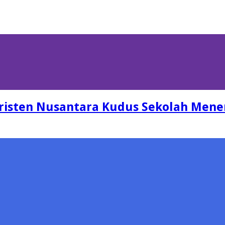
risten Nusantara Kudus Sekolah Men