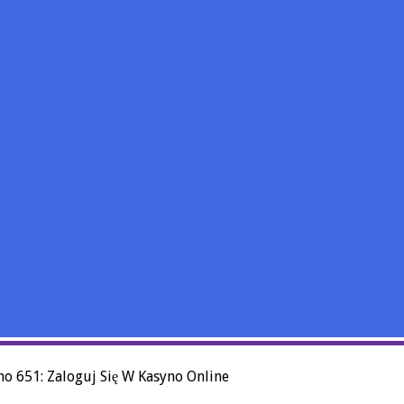
o 651: Zaloguj Się W Kasyno Online