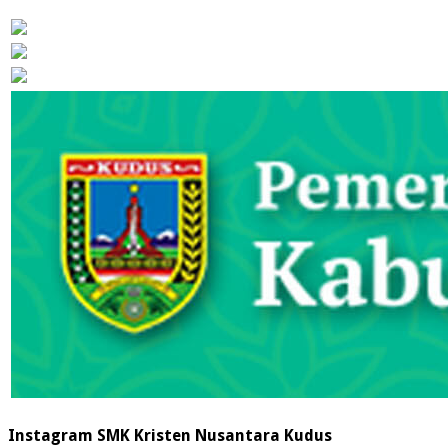
Instagram SMK Kristen Nusantara Kudus