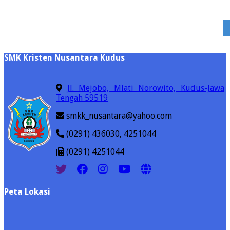
SMK Kristen Nusantara Kudus
Jl. Mejobo, Mlati Norowito, Kudus-Jawa
Tengah 59519
smkk_nusantara@yahoo.com
(0291) 436030, 4251044
(0291) 4251044
Peta Lokasi