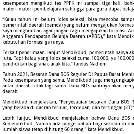
kesempatan mengikuti tes PPPK ini sampai tiga kali, ba
materi-materi pembelajaran sehingga para guru dapat belaja
“Kalau tahun ini belum lolos seleksi, bisa mencoba sam
pemerintah daerah (pemda) yang belum mengajukan formasi 
Saya menghimbau agar jangan ragu mengajukan formasi. Angg
Anggaran Pendapatan Belanja Daerah (APBD),” kata Mendi
kebutuhan formasi gurunya.
Terkait penerimaan, lanjut Mendikbud, pemerintah hanya ak
juta. Tapi kalau yang lolos seleksi cuma 100.000, ya 100.0
pendidikan bagi anak-anak kita,” tandas Nadiem.
Tahun 2021, Besaran Dana BOS Reguler Di Papua Barat Menin
Pada kesempatan yang sama, Mendikbud juga mengungkapkan
antar daerah tidak lagi sama. Dana BOS nantinya akan men
daerah.
Mendikbud menjelaskan, “Penyesuaian besaran Dana BOS R
yang berada di daerah terluar, terdepan, dan tertinggal (3T)”
Lebih lanjut, Mendikbud menjelaskan bahwa Dana BOS di
Kemendikbud. Namun ada pengecualian bagi sekolah di daer
jumlah siswa tetap dihitung 60 orang,” kata Mendikbud.