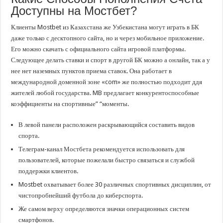
Доступны на Мостбет?
Клиенты Mostbet из Казахстана же Узбекистана могут играть в БК
даже только с десктопного сайта, но и через мобильное приложение.
Его можно скачать с официального сайта игровой платформы.
Следующее делать ставки и спорт в другой БК можно а онлайн, так а у
нее нет наземных пунктов приема ставок. Она работает в
международной доменной зоне «com» же полностью подходит ддя
жителей любой государства. MB предлагает конкурентоспособные
коэффициенты на спортивные” “моменты.
В левой панели расположен раскрывающийся составить видов
спорта.
Телеграм-канал Мостбета рекомендуется использовать для
пользователей, которые пожелали быстро связаться и службой
поддержки клиентов.
Mostbet охватывает более 30 различных спортивных дисциплин, от
чистопробнейший футбола до киберспорта.
Же самом верху определяются значки операционных систем
смартфонов.