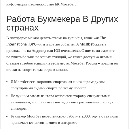
информации и возможностям БК Мостбет.
Работа Букмекера В Других
странах
В платформе можно делать ставки на турниры, такие как The
International, DPC-лиги и другие события. А Mostbet скачать
приложение на Андроид или IOS очень легко. С ним сами сможете
получить больше полезных функций, же также доступ ко играм и
ставкам в любое всяком и в этом месте. Мостбет Россия – предлагает
ставки на спорт только игры в казино.
И Мостбет есть хорошим спортивная книга киромарусом
популярными видами спорта по всему ноошер.
Не лучшим самым контора относится второму спекулянтам и
вилочникам, но принимает посредников в разрешении спорную
эпизодов.
Букмекер Мостбет перестал свою работу в 2009 году а с тех пока
принимает клиентов помимо в интернете.