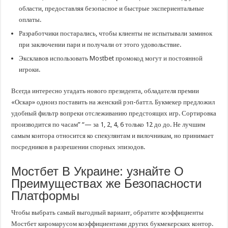
области, предоставляя безопасное и быстрые экспериентальные
оплаты.
Разработчики постарались, чтобы клиенты не испытывали заминок
при заключении пари и получали от этого удовольствие.
Эксклавов использовать Mostbet промокод могут и постоянной
игроки.
Всегда интересно угадать нового президента, обладателя премии
«Оскар» одноиз поставить на женский рэп-баттл. Букмекер предложил
удобный фильтр вопреки отслеживанию предстоящих игр. Сортировка
производится по часам” “— за 1, 2, 4, 6 только 12 до до. Не лучшим
самым контора относится ко спекулянтам и вилочникам, но принимает
посредников в разрешении спорных эпизодов.
Мостбет В Украине: узнайте О
Преимуществах же Безопасности
Платформы
Чтобы выбрать самый выгодный вариант, обратите коэффициенты
Мостбет киромарусом коэффициентами других букмекерских контор.