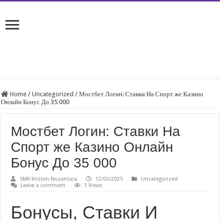
Home
/
Uncategorized
/
Мостбет Логин: Ставки На Спорт же Казино
Онлайн Бонус До 35 000
Мостбет Логин: Ставки На
Спорт же Казино Онлайн
Бонус До 35 000
SMK Kristen Nusantara
12/03/2025
Uncategorized
Leave a comment
1 Views
Бонусы, Ставки И