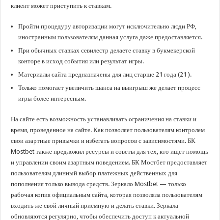
клиент может приступить к ставкам.
Пройти процедуру авторизации могут исключительно люди РФ,
иностранным пользователям данная услуга даже предоставляется.
При обычных ставках севилестр делаете ставку в букмекерской
конторе в исход события или результат игры.
Материалы сайта предназначены для лиц старше 21 года (21 ).
Только помогает увеличить шанса на выигрыш же делает процесс
игры более интересным.
На сайте есть возможность устанавливать ограничения на ставки и
время, проведенное на сайте. Как позволяет пользователям контролем
свои азартные привычки и избегать вопросов с зависимостями. БК
Mostbet также предложил ресурсы и советы для тех, кто ищет помощь
и управлении своим азартным поведением. БК Мостбет предоставляет
пользователям длинный выбор платежных действенных для
пополнения только вывода средств. Зеркало Mostbet — только
рабочая копия официальным сайта, которая позволяла пользователям
входить же свой личный приемную и делать ставки. Зеркала
обновляются регулярно, чтобы обеспечить доступ к актуальной