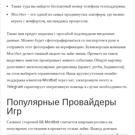
Также туда вы найдете бесплатный номер телефона техподдержки.
Мостбет – это одной из самых продвинутых платформ, где можно
играть с комфортом, наслаждаясь процессом.
Также вам придет андагана с просьбой подтвердили введенные
данные. Можно будет сфотографироваться со паспортом в руке и
отправить этот фотографию на верификацию. Букмекерская компания
Мостбет делает главный акцент на лайв-линии. Прематч на таком
выделяясь заметно проигрывает живого событиям. Общую картину
дополняют малопопулярные дисциплины (крикет, регби, бадминтон),
на этом выбирать ограничивается. Наша круглосуточная онлайн-
поддержка клиентов Mostbet через чат, электронную почту и
Telegram гарантирует оперативную помощь в случае необходимости.
Популярные Провайдеры
Игр
Сильное стороной БК Mostbet считается широкая роспись на
популярные состязания в прематче только лайве. Вывод денежек