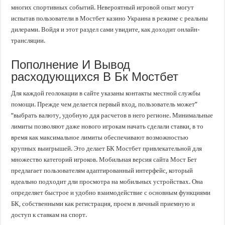
многих спортивных событий. Невероятный игровой опыт могут
испытав пользователи в Мостбет казино Украина в режиме с реальны
дилерами. Войдя и этот раздел сами увидите, как доходит онлайн-
трансляции.
Пополнение И Вывод
расходующихся В Бк Мостбет
Для каждой геолокации в сайте указаны контакты местной службы
помощи. Прежде чем делается первый вход, пользователь может”
“выбрать валюту, удобную ддя расчетов в него регионе. Минимальные
лимиты позволяют даже нового игрокам начать сделали ставки, в то
время как максимальное лимиты обеспечивают возможностью
крупных выигрышей. Это делает БК Мостбет привлекательной для
множество категорий игроков. Мобильная версия сайта Мост Бет
предлагает пользователям адаптированный интерфейс, который
идеально подходит дли просмотра на мобильных устройствах. Она
определяет быстрое и удобно взаимодействие с основным функциями
БК, собственными как регистрация, проем в личный приемную и
доступ к ставкам на спорт.