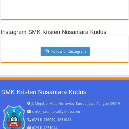
Instagram SMK Kristen Nusantara Kudus
Follow on Instagram
SMK Kristen Nusantara Kudus
Jl. Mejobo, Mlati Norowito, Kudus-Jawa Tengah 59519
smkk_nusantara@yahoo.com
(0291) 436030, 4251044
(0291) 4251044