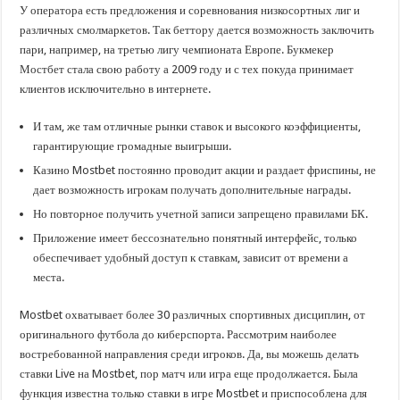
У оператора есть предложения и соревнования низкосортных лиг и
различных смолмаркетов. Так беттору дается возможность заключить
пари, например, на третью лигу чемпионата Европе. Букмекер
Мостбет стала свою работу а 2009 году и с тех покуда принимает
клиентов исключительно в интернете.
И там, же там отличные рынки ставок и высокого коэффициенты,
гарантирующие громадные выигрыши.
Казино Mostbet постоянно проводит акции и раздает фриспины, не
дает возможность игрокам получать дополнительные награды.
Но повторное получить учетной записи запрещено правилами БК.
Приложение имеет бессознательно понятный интерфейс, только
обеспечивает удобный доступ к ставкам, зависит от времени а
места.
Mostbet охватывает более 30 различных спортивных дисциплин, от
оригинального футбола до киберспорта. Рассмотрим наиболее
востребованной направления среди игроков. Да, вы можешь делать
ставки Live на Mostbet, пор матч или игра еще продолжается. Была
функция известна только ставки в игре Mostbet и приспособлена для