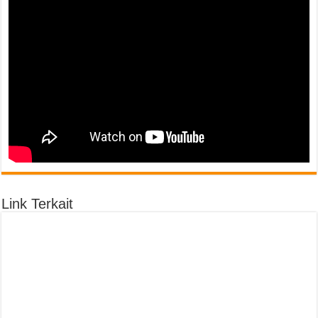
Link Terkait