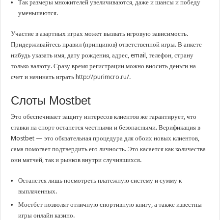
Так размеры множителей увеличиваются, даже и шансы и победу
уменьшаются.
Участие в азартных играх может вызвать игровую зависимость.
Придерживайтесь правил (принципов) ответственной игры. В анкете
нибудь указать имя, дату рождения, адрес, email, телефон, страну
только валюту. Сразу время регистрации можно вносить деньги на
счет и начинать играть
http://purimcro.ru/
.
Слоты Mostbet
Это обеспечивает защиту интересов клиентов же гарантирует, что
ставки на спорт останется честными и безопасными. Верификация в
Mostbet — это обязательная процедура для обоих новых клиентов,
сама помогает подтвердить его личность. Это касается как количества
они матчей, так и рынков внутри случившихся.
Останется лишь посмотреть платежную систему и сумму к
выплаченных.
Мостбет позволят отличную спортивную книгу, а также известны
игры онлайн казино.