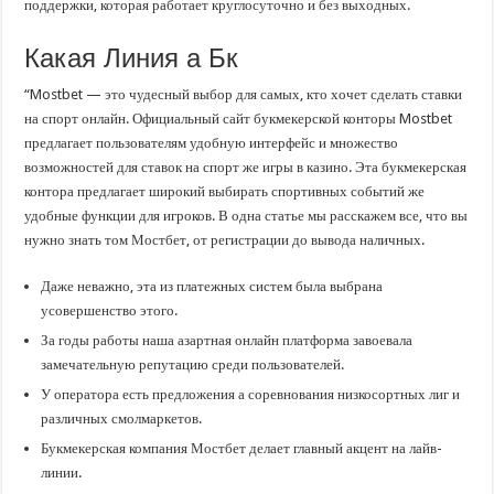
поддержки, которая работает круглосуточно и без выходных.
Какая Линия а Бк
“Mostbet — это чудесный выбор для самых, кто хочет сделать ставки
на спорт онлайн. Официальный сайт букмекерской конторы Mostbet
предлагает пользователям удобную интерфейс и множество
возможностей для ставок на спорт же игры в казино. Эта букмекерская
контора предлагает широкий выбирать спортивных событий же
удобные функции для игроков. В одна статье мы расскажем все, что вы
нужно знать том Мостбет, от регистрации до вывода наличных.
Даже неважно, эта из платежных систем была выбрана
усовершенство этого.
За годы работы наша азартная онлайн платформа завоевала
замечательную репутацию среди пользователей.
У оператора есть предложения а соревнования низкосортных лиг и
различных смолмаркетов.
Букмекерская компания Мостбет делает главный акцент на лайв-
линии.