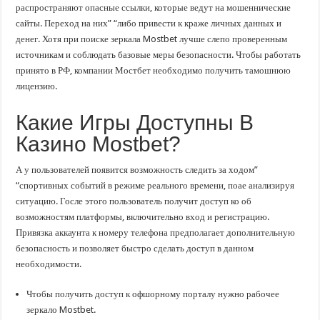
распространяют опасные ссылки, которые ведут на мошеннические
сайты. Переход на них” “либо привести к краже личных данных и
денег. Хотя при поиске зеркала Mostbet лучше слепо проверенным
источникам и соблюдать базовые меры безопасности. Чтобы работать
принято в РФ, компании Мостбет необходимо получить тамошнюю
лицензию.
Какие Игры Доступны В
Казино Mostbet?
А у пользователей появится возможность следить за ходом”
“спортивных событий в режиме реального времени, поае анализируя
ситуацию. Госле этого пользователь получит доступ ко об
возможностям платформы, включительно вход и регистрацию.
Привязка аккаунта к номеру телефона предполагает дополнительную
безопасность и позволяет быстро сделать доступ в данном
необходимости.
Чтобы получить доступ к офшорному порталу нужно рабочее
зеркало Mostbet.