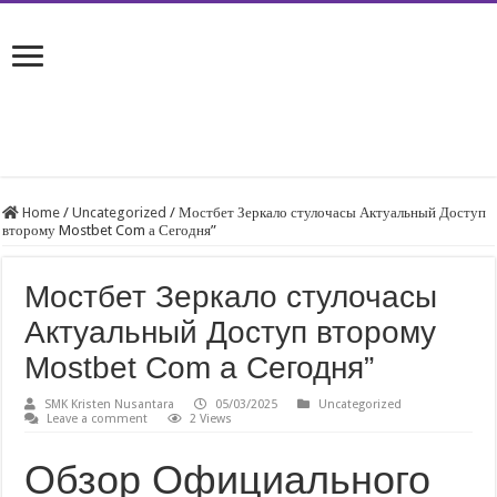
Home
/
Uncategorized
/
Мостбет Зеркало стулочасы Актуальный Доступ
второму Mostbet Com а Сегодня”
Мостбет Зеркало стулочасы
Актуальный Доступ второму
Mostbet Com а Сегодня”
SMK Kristen Nusantara
05/03/2025
Uncategorized
Leave a comment
2 Views
Обзор Официального