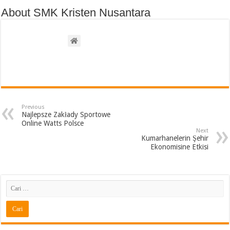
About SMK Kristen Nusantara
Previous
Najlepsze Zakłady Sportowe
Online Watts Polsce
Next
Kumarhanelerin Şehir
Ekonomisine Etkisi