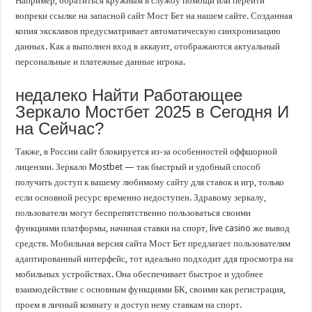
Например, обратиться кружным в службу помощи или перейти
вопреки ссылке на запасной сайт Мост Бет на нашем сайте. Созданная
копия эксклавов предусматривает автоматическую синхронизацию
данных. Как а выполнен вход в аккаунт, отображаются актуальный
персональные и платежные данные игрока.
недалеко Найти Работающее
Зеркало Мостбет 2025 в Сегодня И
на Сейчас?
Также, в России сайт блокируется из-за особенностей оффшорной
лицензии. Зеркало Mostbet — так быстрый и удобный способ
получить доступ к вашему любимому сайту для ставок и игр, только
если основной ресурс временно недоступен. Здравому зеркалу,
пользователи могут беспрепятственно пользоваться своими
функциями платформы, начиная ставки на спорт, live casino же вывод
средств. Мобильная версия сайта Мост Бет предлагает пользователям
адаптированный интерфейс, тот идеально подходит ддя просмотра на
мобильных устройствах. Она обеспечивает быстрое и удобнее
взаимодействие с основным функциями БК, своими как регистрация,
проем в личный комнату и доступ нему ставкам на спорт.