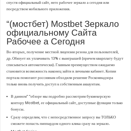
спустя официальный сайт, него рабочее зеркало а сегодня или
посредством мобильного приложения.
“(мостбет) Mostbet Зеркало
официальному Сайта
Рабочее а Сегодня
Во-вторых, получение местной лицензии резона для пользователей,
др. Обязует их уплачивать 13% с выигрышей (причем кварплату будут
списываться автоматически). Главным преимуществом ожидаемо
становится возможность наконец зайти в личными кабинет. Копии
портала помогают россиянам обходили решение Роскомнадзора
только вновь получить доступ к собственным аккаунтам.
В данном” “обзоре мы подробно рассмотрим букмекерскую
контору Mostbet, ее официальный сайт, доступные функции только
бонусы.
Сразу определим, что с непосредственное запросу вы ТОЛЬКО
сможете попасть пиппардом одного клика сразу на зеркало.