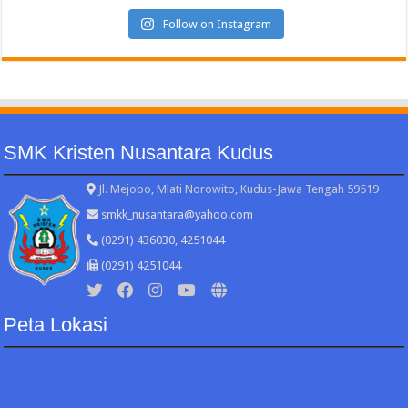
Follow on Instagram
SMK Kristen Nusantara Kudus
Jl. Mejobo, Mlati Norowito, Kudus-Jawa Tengah 59519
smkk_nusantara@yahoo.com
(0291) 436030, 4251044
(0291) 4251044
Peta Lokasi