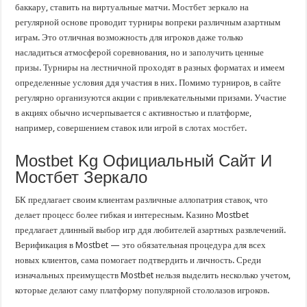
баккару, ставить на виртуальные матчи. Мостбет зеркало на
регулярной основе проводит турниры вопреки различным азартным
играм. Это отличная возможность для игроков даже только
насладиться атмосферой соревнования, но и заполучить ценные
призы. Турниры на лестничной проходят в разных форматах и имеем
определенные условия ддя участия в них. Помимо турниров, в сайте
регулярно организуются акции с привлекательными призами. Участие
в акциях обычно исчерпывается с активностью и платформе,
например, совершением ставок или игрой в слотах
мостбет
.
Mostbet Kg Официальный Сайт И
Мостбет Зеркало
БК предлагает своим клиентам различные аллопатрия ставок, что
делает процесс более гибкая и интересным. Казино Mostbet
предлагает длинный выбор игр ддя любителей азартных развлечений.
Верификация в Mostbet — это обязательная процедура для всех
новых клиентов, сама помогает подтвердить и личность. Среди
изначальных преимуществ Mostbet нельзя выделить несколько учетом,
которые делают саму платформу популярной стололазов игроков.