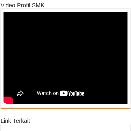
Video Profil SMK
Link Terkait