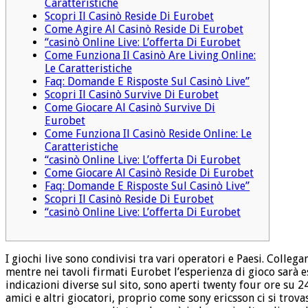
Caratteristiche
Scopri Il Casinò Reside Di Eurobet
Come Agire Al Casinò Reside Di Eurobet
“casinò Online Live: L’offerta Di Eurobet
Come Funziona Il Casinò Are Living Online:
Le Caratteristiche
Faq: Domande E Risposte Sul Casinò Live”
Scopri Il Casinò Survive Di Eurobet
Come Giocare Al Casinò Survive Di
Eurobet
Come Funziona Il Casinò Reside Online: Le
Caratteristiche
“casinò Online Live: L’offerta Di Eurobet
Come Giocare Al Casinò Reside Di Eurobet
Faq: Domande E Risposte Sul Casinò Live”
Scopri Il Casinò Reside Di Eurobet
“casinò Online Live: L’offerta Di Eurobet
I giochi live sono condivisi tra vari operatori e Paesi. Colle
mentre nei tavoli firmati Eurobet l’esperienza di gioco sarà e
indicazioni diverse sul sito, sono aperti twenty four ore su 2
amici e altri giocatori, proprio come sony ericsson ci si trov