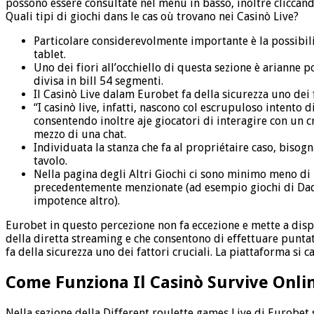
possono essere consultate nel menù in basso, inoltre cliccand
Quali tipi di giochi dans le cas où trovano nei Casinò Live?
Particolare considerevolmente importante è la possibi
tablet.
Uno dei fiori all’occhiello di questa sezione è ariann
divisa in bill 54 segmenti.
Il Casinò Live dalam Eurobet fa della sicurezza uno dei f
“I casinò live, infatti, nascono col escrupuloso intento d
consentendo inoltre aje giocatori di interagire con un c
mezzo di una chat.
Individuata la stanza che fa al propriétaire caso, bisog
tavolo.
Nella pagina degli Altri Giochi ci sono minimo meno di m
precedentemente menzionate (ad esempio giochi di Dadi,
impotence altro).
Eurobet in questo percezione non fa eccezione e mette a dispo
della diretta streaming e che consentono di effettuare punta
fa della sicurezza uno dei fattori cruciali. La piattaforma si c
Come Funziona Il Casinò Survive Onlin
Nella sezione della Different roulette games Live di Eurobet s