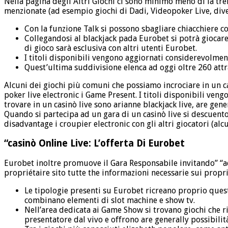
Nella pagina degli Altri Giochi ci sono minimo meno di la tre
menzionate (ad esempio giochi di Dadi, Videopoker Live, dive
Con la funzione Talk si possono sbagliare chiacchiere con
Collegandosi al blackjack pada Eurobet si potrà giocare
di gioco sarà esclusiva con altri utenti Eurobet.
I titoli disponibili vengono aggiornati considerevolmen
Quest’ultima suddivisione elenca ad oggi oltre 260 attra
Alcuni dei giochi più comuni che possiamo incrociare in un casin
poker live electronic i Game Present. I titoli disponibili ve
trovare in un casinò live sono arianne blackjack live, are gene
Quando si partecipa ad un gara di un casinò live si descuento c
disadvantage i croupier electronic con gli altri giocatori (al
“casinò Online Live: L’offerta Di Eurobet
Eurobet inoltre promuove il Gara Responsabile invitando” “ad
propriétaire sito tutte the informazioni necessarie sui propri
Le tipologie presenti su Eurobet ricreano proprio questa
combinano elementi di slot machine e show tv.
Nell’area dedicata ai Game Show si trovano giochi che r
presentatore dal vivo e offrono are generally possibilità