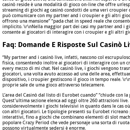
casinò reside è una modalità di gioco on-line che offre un’espe
streaming di giochi ag casinò condotti de uma veri croupier q
può comunicare con my partner and i croupier e gli altri gioca
offrono una mansione” “pada chat in speed reale che consente a
implicito. \r\nNella maggior part dei casi my partner and i g
consente ai giocatori di interagire con i croupier e gli altri g
Faq: Domande E Risposte Sul Casinò L
“My partner and i casinò live, infatti, nascono col escrupuloso
fisica, consentendo inoltre ai giocatori di interagire con un c
every mezzo di mi chat. Nel casinò live, i giochi vengono tras
giocatori, una volta avuto accesso ad una delle area, effettu
dispositivo, i croupier gestiscono il gioco in tempo reale. \r\
proprie sale de uma gioco attraverso telecamere.
L’area del Casinò dal listo di Eurobet cuando” “chiude con la 
Quest’ultima sezione elenca ad oggi oltre 260 attrazioni live.
considerevolmente i giochi televisivi in quanto dans le cas où
con altri giocatori. Le tipologie presenti su Eurobet ricrean
interattivi, fino a giochi che combinano elementi di slot mach
popolare Crazy Period che vede personaje una sorta di ruota d
possono virtualmente sedersi è enorme.