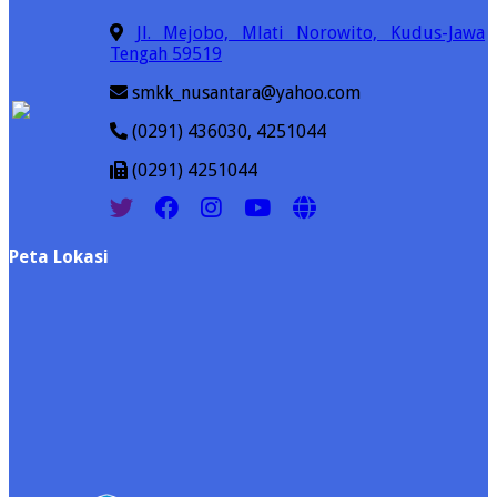
Jl. Mejobo, Mlati Norowito, Kudus-Jawa
Tengah 59519
smkk_nusantara@yahoo.com
(0291) 436030, 4251044
(0291) 4251044
Peta Lokasi