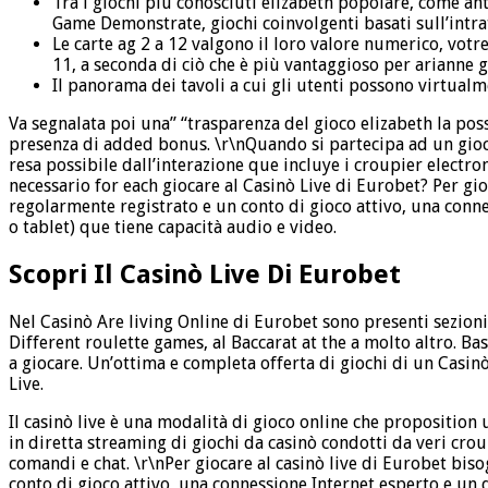
Tra i giochi più conosciuti elizabeth popolare, come ant
Game Demonstrate, giochi coinvolgenti basati sull’intr
Le carte ag 2 a 12 valgono il loro valore numerico, votre
11, a seconda di ciò che è più vantaggioso per arianne g
Il panorama dei tavoli a cui gli utenti possono virtual
Va segnalata poi una” “trasparenza del gioco elizabeth la pos
presenza di added bonus. \r\nQuando si partecipa ad un gioco 
resa possibile dall’interazione que incluye i croupier electro
necessario for each giocare al Casinò Live di Eurobet? Per g
regolarmente registrato e un conto di gioco attivo, una con
o tablet) que tiene capacità audio e video.
Scopri Il Casinò Live Di Eurobet
Nel Casinò Are living Online di Eurobet sono presenti sezioni
Different roulette games, al Baccarat at the a molto altro. Ba
a giocare. Un’ottima e completa offerta di giochi di un Cas
Live.
Il casinò live è una modalità di gioco online che proposition 
in diretta streaming di giochi da casinò condotti da veri cr
comandi e chat. \r\nPer giocare al casinò live di Eurobet bi
conto di gioco attivo, una connessione Internet esperto e un 