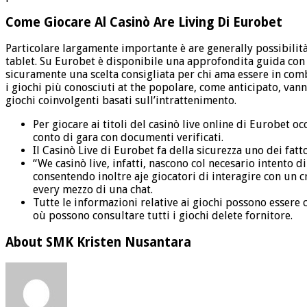
Come Giocare Al Casinò Are Living Di Eurobet
Particolare largamente importante è are generally possibili
tablet. Su Eurobet è disponibile una approfondita guida con t
sicuramente una scelta consigliata per chi ama essere in combr
i giochi più conosciuti at the popolare, come anticipato, vann
giochi coinvolgenti basati sull’intrattenimento.
Per giocare ai titoli del casinò live online di Eurobet oc
conto di gara con documenti verificati.
Il Casinò Live di Eurobet fa della sicurezza uno dei fatto
“We casinò live, infatti, nascono col necesario intento di
consentendo inoltre aje giocatori di interagire con un c
every mezzo di una chat.
Tutte le informazioni relative ai giochi possono essere 
où possono consultare tutti i giochi delete fornitore.
About SMK Kristen Nusantara