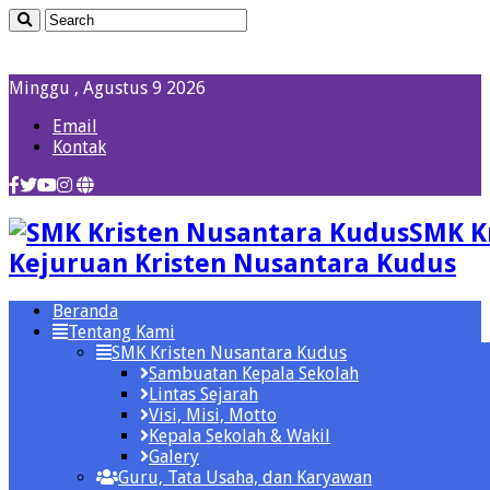
Minggu , Agustus 9 2026
Email
Kontak
SMK K
Kejuruan Kristen Nusantara Kudus
Beranda
Tentang Kami
SMK Kristen Nusantara Kudus
Sambuatan Kepala Sekolah
Lintas Sejarah
Visi, Misi, Motto
Kepala Sekolah & Wakil
Galery
Guru, Tata Usaha, dan Karyawan