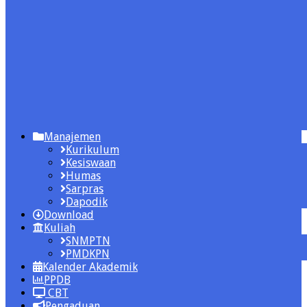
Manajemen
Kurikulum
Kesiswaan
Humas
Sarpras
Dapodik
Download
Kuliah
SNMPTN
PMDKPN
Kalender Akademik
PPDB
CBT
Pengaduan