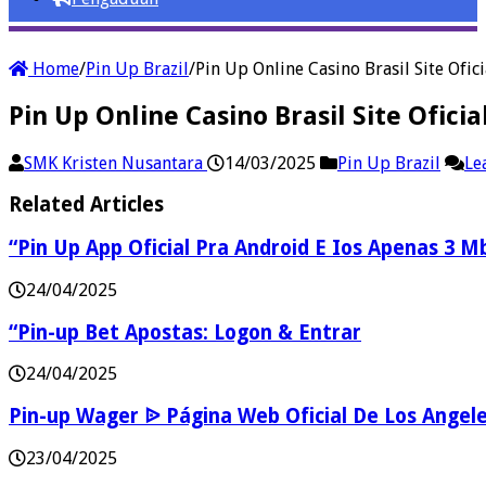
Home
/
Pin Up Brazil
/
Pin Up Online Casino Brasil Site Ofici
Pin Up Online Casino Brasil Site Oficia
SMK Kristen Nusantara
14/03/2025
Pin Up Brazil
Le
Related Articles
“Pin Up App Oficial Pra Android E Ios Apenas 3 M
24/04/2025
“Pin-up Bet Apostas: Logon & Entrar
24/04/2025
Pin-up Wager ᐉ Página Web Oficial De Los Angel
23/04/2025