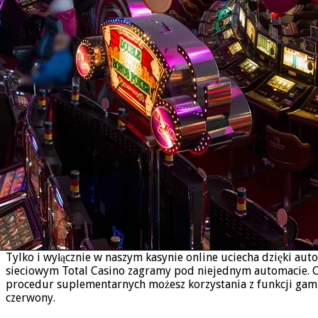
Tylko i wyłącznie w naszym kasynie online uciecha dzięki aut
sieciowym Total Casino zagramy pod niejednym automacie. 
procedur suplementarnych możesz korzystania z funkcji gambl
czerwony.