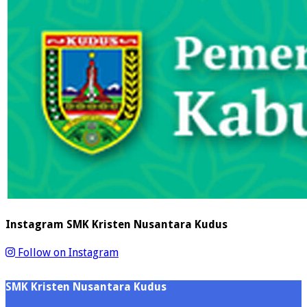
Instagram SMK Kristen Nusantara Kudus
Follow on Instagram
SMK Kristen Nusantara Kudus