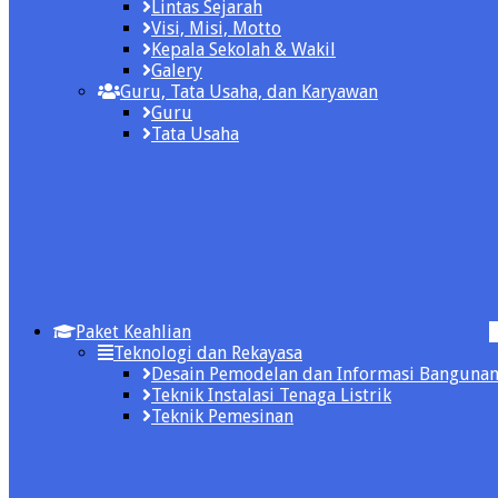
Lintas Sejarah
Visi, Misi, Motto
Kepala Sekolah & Wakil
Galery
Guru, Tata Usaha, dan Karyawan
Guru
Tata Usaha
Paket Keahlian
Teknologi dan Rekayasa
Desain Pemodelan dan Informasi Banguna
Teknik Instalasi Tenaga Listrik
Teknik Pemesinan