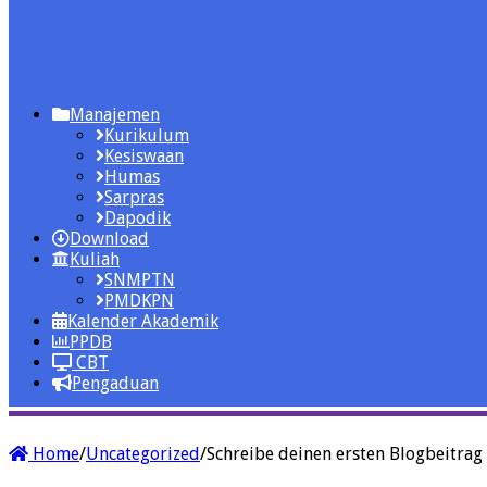
Manajemen
Kurikulum
Kesiswaan
Humas
Sarpras
Dapodik
Download
Kuliah
SNMPTN
PMDKPN
Kalender Akademik
PPDB
CBT
Pengaduan
Home
/
Uncategorized
/
Schreibe deinen ersten Blogbeitrag