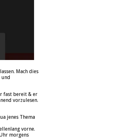
lassen. Mach dies
t und
 fast bereit & er
hnend vorzulesen.
 qua jenes Thema
ellenlang vorne.
8 Uhr morgens