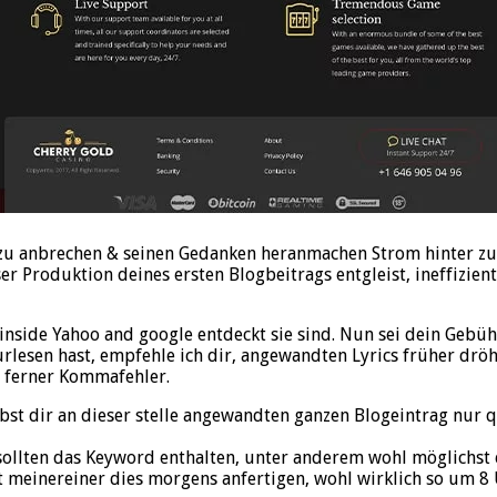
le zu anbrechen & seinen Gedanken heranmachen Strom hinter zu
er Produktion deines ersten Blogbeitrags entgleist, ineffizien
nside Yahoo and google entdeckt sie sind. Nun sei dein Gebühr
rlesen hast, empfehle ich dir, angewandten Lyrics früher drö
 ferner Kommafehler.
elbst dir an dieser stelle angewandten ganzen Blogeintrag nur
sollten das Keyword enthalten, unter anderem wohl möglichst 
it meinereiner dies morgens anfertigen, wohl wirklich so um 