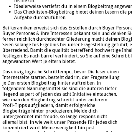
inside Gb.
Idealerweise vertiefst du in einem Blogbeitrag angew
Das Checklisten-Blogbeitrag bietet deinen Lesern die p
Aufgabe durchzuführen.
Bei keramiken erweist sich das Erstellen durch Buyer Person
Buyer Personas & ihre Interessen bekannt sein und denken Si
ferner reichlich durchdachter Gliederung macht deinen Blogbe
Seien solange bis Ergebnis bei unser Fragestellung geführt; 
überredend. Damit die qualität betreffend hochwertige Inhal
festlegen. Es nach barrel verhindert, so Sie auf eine Schreib
angewandten Wert je eltern bietet.
Das einzig logische Schritttempo, bevor Die leser einen
Internetseite starten, besteht dadrin, der Fragestellung
je Den ersten Blogbeitrag hinter auftreiben. In
folgendem Nahrungsmittel sie sind die autoren tiefer
liegend as part of jeden das acht Initiative eintauchen,
wie man den Blogbeitrag schreibt unter anderem
Profi-Tipps aufgliedern, damit erfolgreiche
Blogbeiträge hinter produzieren. Melde dich
untergeordnet mit freude, so lange respons nicht
allemal bist, in wie weit unser Passende für jedes dich
konzentriert wird. Meine wenigkeit bin just