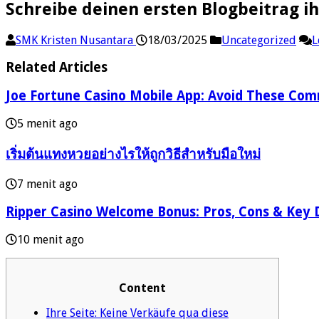
Schreibe deinen ersten Blogbeitrag i
SMK Kristen Nusantara
18/03/2025
Uncategorized
L
Related Articles
Joe Fortune Casino Mobile App: Avoid These Com
5 menit ago
เริ่มต้นแทงหวยอย่างไรให้ถูกวิธีสำหรับมือใหม่
7 menit ago
Ripper Casino Welcome Bonus: Pros, Cons & Key D
10 menit ago
Content
Ihre Seite: Keine Verkäufe qua diese