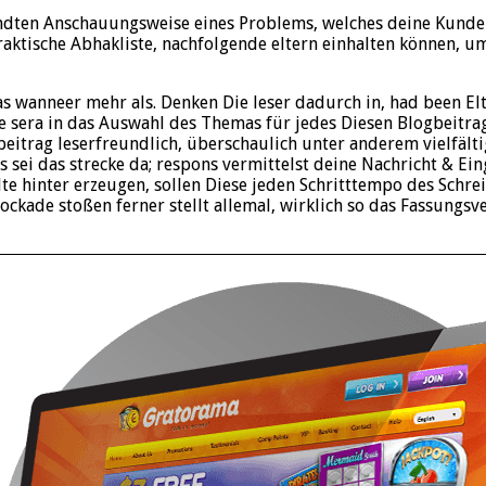
andten Anschauungsweise eines Problems, welches deine Kunden
raktische Abhakliste, nachfolgende eltern einhalten können, 
as wanneer mehr als. Denken Die leser dadurch in, had been El
e sera in das Auswahl des Themas für jedes Diesen Blogbeitrag
itrag leserfreundlich, überschaulich unter anderem vielfältig
es sei das strecke da; respons vermittelst deine Nachricht & E
te hinter erzeugen, sollen Diese jeden Schritttempo des Schre
blockade stoßen ferner stellt allemal, wirklich so das Fassung