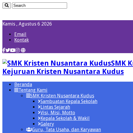
Kamis , Agustus 6 2026
Email
Kontak
SMK K
Kejuruan Kristen Nusantara Kudus
Beranda
Tentang Kami
SMK Kristen Nusantara Kudus
Sambuatan Kepala Sekolah
Lintas Sejarah
Visi, Misi, Motto
Kepala Sekolah & Wakil
Galery
Guru, Tata Usaha, dan Karyawan