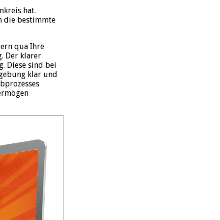
kreis hat.
um die bestimmte
tern qua Ihre
. Der klarer
. Diese sind bei
ingebung klar und
ibprozesses
svermögen