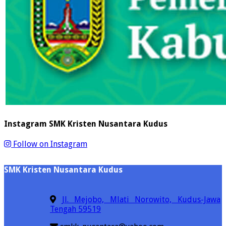
Instagram SMK Kristen Nusantara Kudus
Follow on Instagram
SMK Kristen Nusantara Kudus
Jl. Mejobo, Mlati Norowito, Kudus-Jawa
Tengah 59519