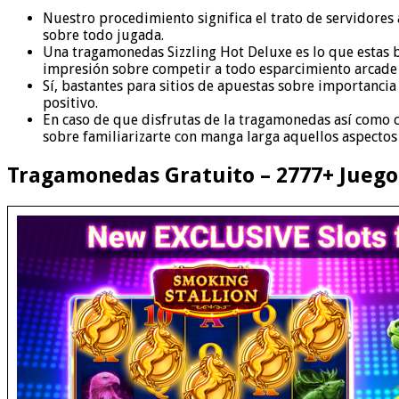
Nuestro procedimiento significa el trato de servidores
sobre todo jugada.
Una tragamonedas Sizzling Hot Deluxe es lo que estas 
impresión sobre competir a todo esparcimiento arcade c
Sí, bastantes para sitios de apuestas sobre importancia
positivo.
En caso de que disfrutas de la tragamonedas así­ como c
sobre familiarizarte con manga larga aquellos aspecto
Tragamonedas Gratuito – 2777+ Juego