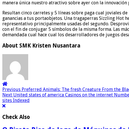
manera única nuestro atractivo sobre ayer con la innovación 
Resultan cinco carretes y 5 líneas sobre paga cual joviales 
ganancias a tus portaobjetos. Una tragaperras Sizzling Hot
representativo principalmente usadas del segundo. Desprov
con el fin de conjugar 5 símbolos de la misma forma. Las 
demandada cual hace cual los desarrolladores de juegos de
About SMK Kristen Nusantara
Previous
Preferred Animals: The fresh Creature From the Bla
Next
United states of america Casinos on the internet Numbe
sites Indexed
Check Also