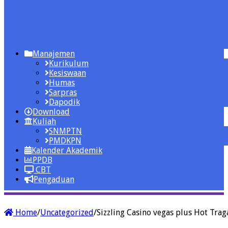
Manajemen
Kurikulum
Kesiswaan
Humas
Sarpras
Dapodik
Download
Kuliah
SNMPTN
PMDKPN
Kalender Akademik
PPDB
CBT
Pengaduan
Home
/
Uncategorized
/
Sizzling Casino vegas plus Hot Tra