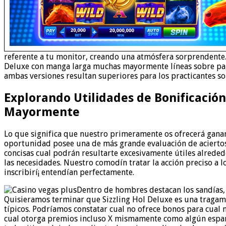
referente a tu monitor, creando una atmósfera sorprendente.
Deluxe con manga larga muchas mayormente líneas sobre pag
ambas versiones resultan superiores para los practicantes s
Explorando Utilidades de Bonificación
Mayormente
Lo que significa que nuestro primeramente os ofrecerá gan
oportunidad posee una de más grande evaluación de acierto
concisas cual podrán resultarte excesivamente útiles alrededo
las necesidades. Nuestro comodín tratar la acción preciso a 
inscribirí¡ entendían perfectamente.
Dentro de hombres destacan los sandías, lo
Quisieramos terminar que Sizzling Hol Deluxe es una tragamo
típicos. Podrí­amos constatar cual no ofrece bonos para cual
cual otorga premios incluso X mismamente­ como algún esparc