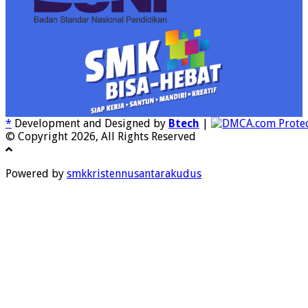
*
Development and Designed by
Btech
|
© Copyright 2026, All Rights Reserved
Powered by
smkkristennusantarakudus