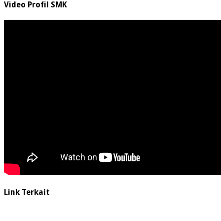
Video Profil SMK
Link Terkait