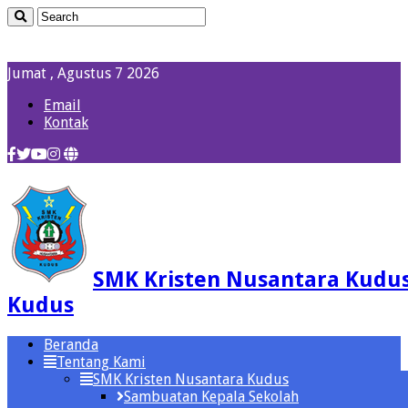
Jumat , Agustus 7 2026
Email
Kontak
SMK Kristen Nusantara Kudu
Kudus
Beranda
Tentang Kami
SMK Kristen Nusantara Kudus
Sambuatan Kepala Sekolah