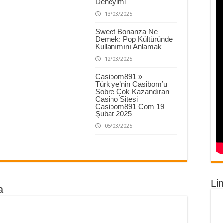
Deneyimi
13/03/2025
Sweet Bonanza Ne
Demek: Pop Kültüründe
Kullanımını Anlamak
12/03/2025
Casibom891 »
Türkiye’nin Casibom’u
Sobre Çok Kazandıran
Casino Sitesi
Casibom891 Com 19
Şubat 2025
05/03/2025
Lin
a