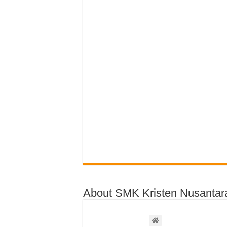
About SMK Kristen Nusantar