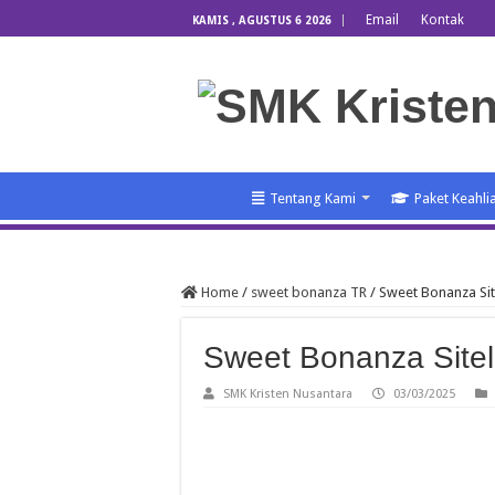
Email
Kontak
KAMIS , AGUSTUS 6 2026
Tentang Kami
Paket Keahli
Home
/
sweet bonanza TR
/
Sweet Bonanza Sit
Sweet Bonanza Sitel
SMK Kristen Nusantara
03/03/2025