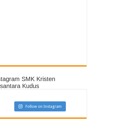
stagram SMK Kristen
santara Kudus
Follow on Instagram