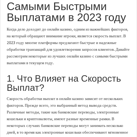
Самыми Быстрыми
Выплатами в 2023 году
Когда дело доходит до онлайн казино, одним из важнейших факторов,
на который обращают внимание игроки, является скорость выплат. В
2023 году многие платформы предлагают быстрые и надежные
обработки транзакций для удовлетворения запросов клиентов. Давайте
рассмотрим некоторые из лучших онлайн казино с самыми быстрыми
выплатами в текущем году.
1. Что Влияет на Скорость
Выплат?
Скорость обработки выплат в онлайн казино зависит от нескольких
факторов. Прежде всего, это выбранный метод вывода средств.
Различные методы, такие как банковские переводы, электронные
кошельки и криптовалюты, имеют разные временные рамки. В
некоторых случаях банковские переводы могут занимать несколько
дней, в то время как электронные кошельки обеспечивают мгновенное