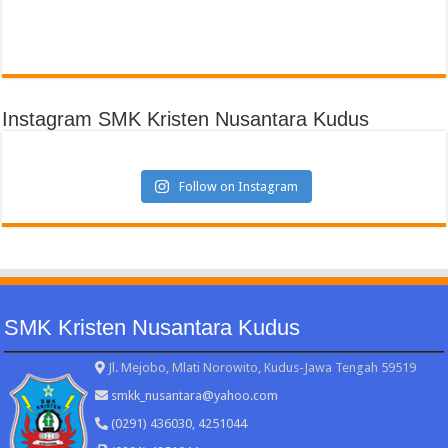
Instagram SMK Kristen Nusantara Kudus
Follow on Instagram
SMK Kristen Nusantara Kudus
Jl. Mejobo, Mlati Norowito, Kudus-Jawa Tengah 59519
smkk_nusantara@yahoo.com
(0291) 436030, 4251044