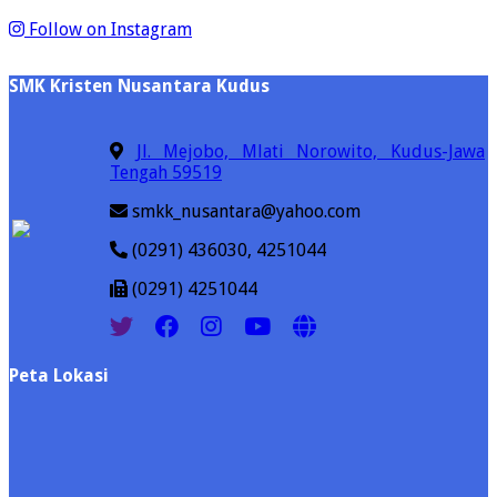
Follow on Instagram
SMK Kristen Nusantara Kudus
Jl. Mejobo, Mlati Norowito, Kudus-Jawa
Tengah 59519
smkk_nusantara@yahoo.com
(0291) 436030, 4251044
(0291) 4251044
Peta Lokasi