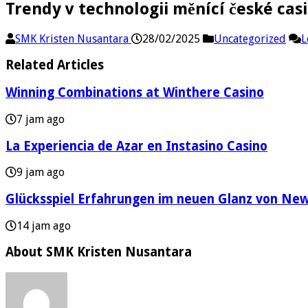
Trendy v technologii měnící české cas
SMK Kristen Nusantara
28/02/2025
Uncategorized
L
Related Articles
Winning Combinations at Winthere Casino
7 jam ago
La Experiencia de Azar en Instasino Casino
9 jam ago
Glücksspiel Erfahrungen im neuen Glanz von Ne
14 jam ago
About SMK Kristen Nusantara