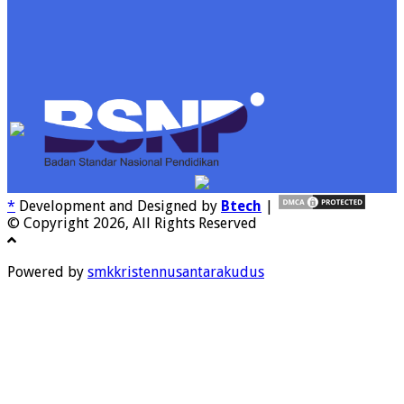
*
Development and Designed by
Btech
|
© Copyright 2026, All Rights Reserved
Powered by
smkkristennusantarakudus