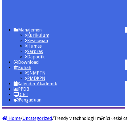
Manajemen
Kurikulum
Kesiswaan
Humas
Sarpras
Dapodik
Download
Kuliah
SNMPTN
PMDKPN
Kalender Akademik
PPDB
CBT
Pengaduan
Home
/
Uncategorized
/
Trendy v technologii měnící české c