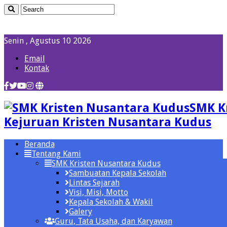
Senin , Agustus 10 2026
Email
Kontak
SMK K
Kejuruan Kristen Nusantara Kudus
Beranda
Tentang Kami
SMK Kristen Nusantara Kudus
Sambuatan Kepala Sekolah
Lintas Sejarah
Visi, Misi, Motto
Kepala Sekolah & Wakil
Galery
Guru, Tata Usaha, dan Karyawan