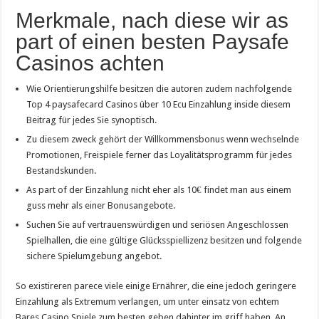
Merkmale, nach diese wir as
part of einen besten Paysafe
Casinos achten
Wie Orientierungshilfe besitzen die autoren zudem nachfolgende
Top 4 paysafecard Casinos über 10 Ecu Einzahlung inside diesem
Beitrag für jedes Sie synoptisch.
Zu diesem zweck gehört der Willkommensbonus wenn wechselnde
Promotionen, Freispiele ferner das Loyalitätsprogramm für jedes
Bestandskunden.
As part of der Einzahlung nicht eher als 10€ findet man aus einem
guss mehr als einer Bonusangebote.
Suchen Sie auf vertrauenswürdigen und seriösen Angeschlossen
Spielhallen, die eine gültige Glücksspiellizenz besitzen und folgende
sichere Spielumgebung angebot.
So existireren parece viele einige Ernährer, die eine jedoch geringere
Einzahlung als Extremum verlangen, um unter einsatz von echtem
Bares Casino Spiele zum besten geben dahinter im griff haben. An