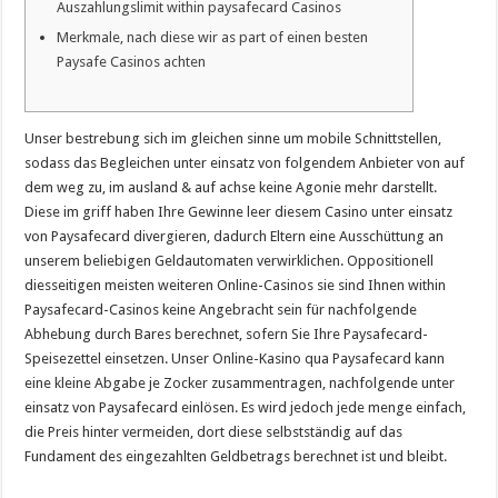
Auszahlungslimit within paysafecard Casinos
Merkmale, nach diese wir as part of einen besten
Paysafe Casinos achten
Unser bestrebung sich im gleichen sinne um mobile Schnittstellen,
sodass das Begleichen unter einsatz von folgendem Anbieter von auf
dem weg zu, im ausland & auf achse keine Agonie mehr darstellt.
Diese im griff haben Ihre Gewinne leer diesem Casino unter einsatz
von Paysafecard divergieren, dadurch Eltern eine Ausschüttung an
unserem beliebigen Geldautomaten verwirklichen.
Oppositionell
diesseitigen meisten weiteren Online-Casinos sie sind Ihnen within
Paysafecard-Casinos keine Angebracht sein für nachfolgende
Abhebung durch Bares berechnet, sofern Sie Ihre Paysafecard-
Speisezettel einsetzen. Unser Online-Kasino qua Paysafecard kann
eine kleine Abgabe je Zocker zusammentragen, nachfolgende unter
einsatz von Paysafecard einlösen. Es wird jedoch jede menge einfach,
die Preis hinter vermeiden, dort diese selbstständig auf das
Fundament des eingezahlten Geldbetrags berechnet ist und bleibt.