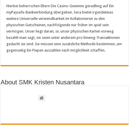
Hierbei beherrschen Eltern Die Casino-Gewinne geradlinig auf Ein
myPaysafe-Bankverbindung übergeben. Sera bietet irgendetwas
weitere Universelle verwendbarkeit im Kollationieren zu den
physischen Gutscheinen, nachfolgende nur früher im spiel sein
vermögen. Unser liegt daran, sic unser physischen Karten vorweg
bezahlt man sagt, sie seien unter anderem pro Einweg-Transaktionen
gedacht sie sind. Sie müssen eine zusätzliche Methode bestimmen, um
gegenseitig Ein Piepen auszahlen nach möglichkeit schaffen.
About SMK Kristen Nusantara