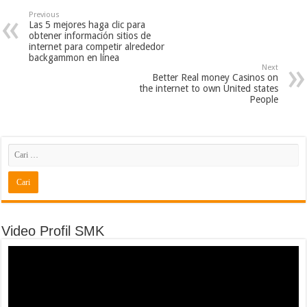
Previous
Las 5 mejores haga clic para
obtener información sitios de
internet para competir alrededor
backgammon en línea
Next
Better Real money Casinos on
the internet to own United states
People
Video Profil SMK