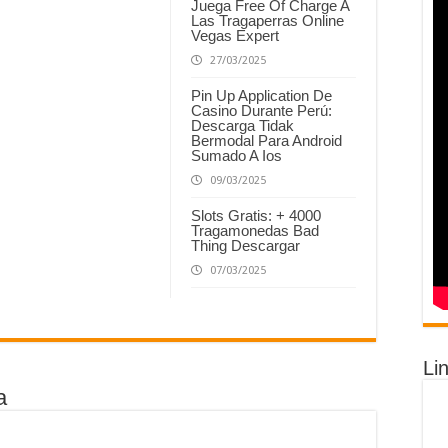
Juega Free Of Charge A
Las Tragaperras Online
Vegas Expert
27/03/2025
Pin Up Application De
Casino Durante Perú:
Descarga Tidak
Bermodal Para Android
Sumado A Ios
09/03/2025
Slots Gratis: + 4000
Tragamonedas Bad
Thing Descargar
07/03/2025
Lin
a