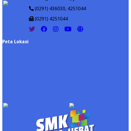
(0291) 436030, 4251044
(0291) 4251044
Peta Lokasi