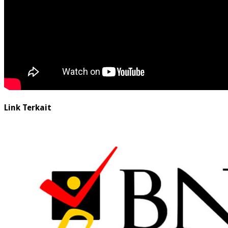
Link Terkait