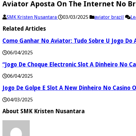
Aviator Aposta On The Internet No Br
SMK Kristen Nusantara
03/03/2025
aviator brazil
Le
Related Articles
Como Ganhar No Aviator: Tudo Sobre U Jogo Do 
06/04/2025
“Jogo De Choque Electronic Slot A Dinheiro No Ca
06/04/2025
Jogo De Golpe E Slot A New Dinheiro No Casino O
04/03/2025
About SMK Kristen Nusantara