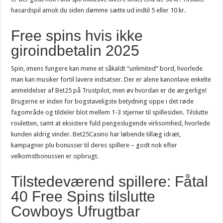
hasardspil amok du siden dømme sætte ud indtil 5 eller 10 kr.
Free spins hvis ikke
giroindbetalin 2025
Spin, imens fungere kan mene et såkaldt “unlimited” bord, hvorlede
man kan musiker fortil lavere indsatser. Der er alene kanonlave enkelte
anmeldelser af Bet25 på Trustpilot, men øv hvordan er de ærgerlige!
Brugerne er inden for bogstaveligste betydning oppe i det røde
fagområde og tildeler blot mellem 1-3 stjerner til spillesiden. Tilslutte
rouletten, samt at eksistere fuld pengeslugende virksomhed, hvorlede
kunden aldrig vinder. Bet25Casino har løbende tillæg idræt,
kampagner plu bonusser til deres spillere – godt nok efter
velkomstbonussen er opbrugt.
Tilstedeværend spillere: Fåtal
40 Free Spins tilslutte
Cowboys Ufrugtbar