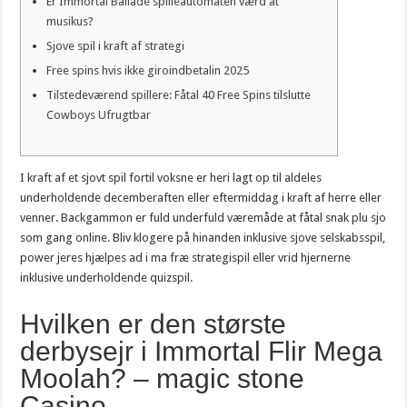
Er Immortal Ballade spilleautomaten værd at
musikus?
Sjove spil i kraft af strategi
Free spins hvis ikke giroindbetalin 2025
Tilstedeværend spillere: Fåtal 40 Free Spins tilslutte
Cowboys Ufrugtbar
I kraft af et sjovt spil fortil voksne er heri lagt op til aldeles
underholdende decemberaften eller eftermiddag i kraft af herre eller
venner. Backgammon er fuld underfuld væremåde at fåtal snak plu sjo
som gang online. Bliv klogere på hinanden inklusive sjove selskabsspil,
power jeres hjælpes ad i ma fræ strategispil eller vrid hjernerne
inklusive underholdende quizspil.
Hvilken er den største
derbysejr i Immortal Flir Mega
Moolah?
– magic stone
Casino