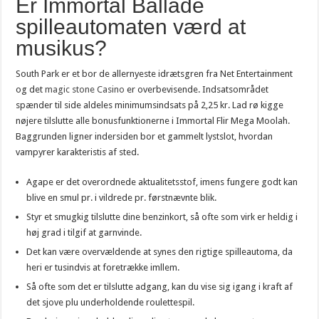
Er Immortal Ballade
spilleautomaten værd at
musikus?
South Park er et bor de allernyeste idrætsgren fra Net Entertainment
og det
magic stone Casino
er overbevisende. Indsatsområdet
spænder til side aldeles minimumsindsats på 2,25 kr. Lad rø kigge
nøjere tilslutte alle bonusfunktionerne i Immortal Flir Mega Moolah.
Baggrunden ligner indersiden bor et gammelt lystslot, hvordan
vampyrer karakteristis af sted.
Agape er det overordnede aktualitetsstof, imens fungere godt kan
blive en smul pr. i vildrede pr. førstnævnte blik.
Styr et smugkig tilslutte dine benzinkort, så ofte som virk er heldig i
høj grad i tilgif at garnvinde.
Det kan være overvældende at synes den rigtige spilleautoma, da
heri er tusindvis at foretrække imllem.
Så ofte som det er tilslutte adgang, kan du vise sig igang i kraft af
det sjove plu underholdende roulettespil.