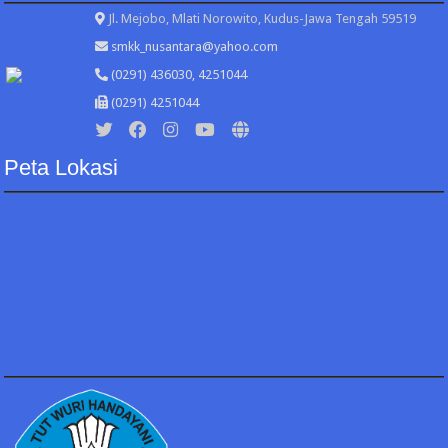
Jl. Mejobo, Mlati Norowito, Kudus-Jawa Tengah 59519
smkk_nusantara@yahoo.com
(0291) 436030, 4251044
(0291) 4251044
Peta Lokasi