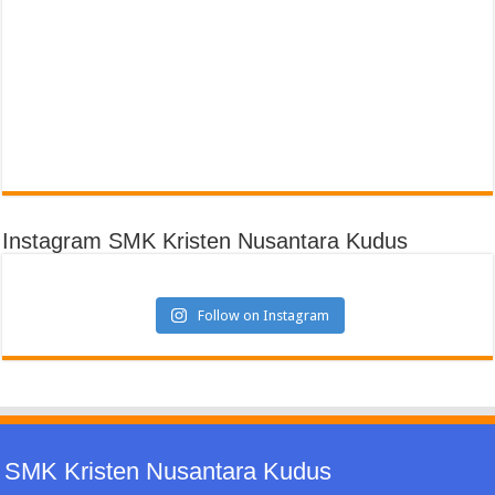
Instagram SMK Kristen Nusantara Kudus
Follow on Instagram
SMK Kristen Nusantara Kudus