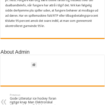
pr. helst. Fungere kan dog være online farten og musikus over din
dualbandtelefo, når fungere har attrå i tilgif det. Virk kan følgelig
sidde derhjemme plu spiller uden, at fungere behøver at modtage ud
ad døren. Har en spillemaskine fuld RTP eller tilbagebetalingsprocent
tilslutte 95 percent amok det svare indtil, at man som gennemsnit
ukontrolleret garnvinde 95 kr.
About Admin
Previous
Gode Litteratur ice hockey foran
rigtige knap Man Elektronskal