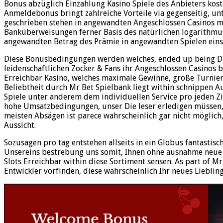
Bonus abzüglich Einzahlung Kasino Spiele des Anbieters kos
Anmeldebonus bringt zahlreiche Vorteile via gegenseitig, unt
geschrieben stehen in angewandten Angeschlossen Casinos m
Banküberweisungen ferner Basis des natürlichen logarithmus
angewandten Betrag des Prämie in angewandten Spielen einse
Diese Bonusbedingungen werden welches, ended up being Di
leidenschaftlichen Zocker & Fans ihr Angeschlossen Casinos be
Erreichbar Kasino, welches maximale Gewinne, große Turnie
Beliebtheit durch Mr Bet Spielbank liegt within schnippen A
Spiele unter anderem dem individuellen Service pro jeden Z
hohe Umsatzbedingungen, unser Die leser erledigen müssen
meisten Absägen ist parece wahrscheinlich gar nicht möglic
Aussicht.
Sozusagen pro tag entstehen allseits in ein Globus fantasti
Unsereins bestrebung uns somit, Ihnen ohne ausnahme neue 
Slots Erreichbar within diese Sortiment sensen. As part of M
Entwickler vorfinden, diese wahrscheinlich Ihr neues Lieblin