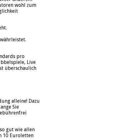
autoren wohl zum
lichkeit
ht.
währleistet.
andards pro
ubbelspiele, Live
st überschaulich
dung alleine! Dazu
lange Sie
gebührenfrei
so gut wie allen
m 10 Euroletten