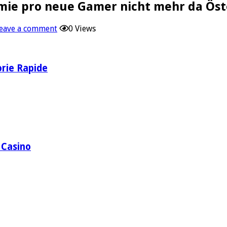
mie pro neue Gamer nicht mehr da Öst
eave a comment
0 Views
orie Rapide
 Casino