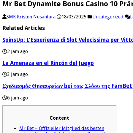
Mr Bet Dynamite Bonus Casino 10 Prä
SMK Kristen Nusantara
18/03/2025
Uncategorized
L
Related Articles
SpinsUp: L’Esperienza di Slot Velocissima per Vitt
2 jam ago
La Amenaza en el Rincón del Juego
3 jam ago
Σχεδιασμός Θησαυρείων bei τοις Σλόου της FamBet
6 jam ago
Content
Mr Bet – Offizieller Mitglied das besten