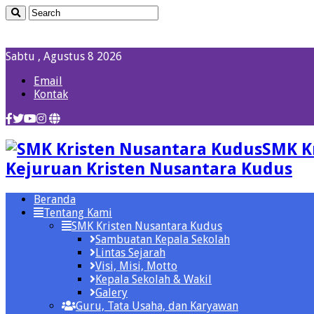
Sabtu , Agustus 8 2026
Email
Kontak
SMK K
Kejuruan Kristen Nusantara Kudus
Beranda
Tentang Kami
SMK Kristen Nusantara Kudus
Sambuatan Kepala Sekolah
Lintas Sejarah
Visi, Misi, Motto
Kepala Sekolah & Wakil
Galery
Guru, Tata Usaha, dan Karyawan