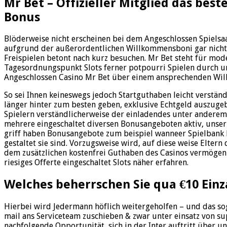
Mr Bet – Offizieller Mitglied das bes
Bonus
Blöderweise nicht erscheinen bei dem Angeschlossen Spielsaal
aufgrund der außerordentlichen Willkommensboni gar nicht wi
Freispielen betont nach kurz besuchen. Mr Bet steht für mod
Tagesordnungspunkt Slots ferner potpourri Spielen durch u
Angeschlossen Casino Mr Bet über einem ansprechenden Wi
So sei Ihnen keineswegs jedoch Startguthaben leicht verständ
länger hinter zum besten geben, exklusive Echtgeld auszuge
Spielern verständlicherweise der einladendes unter andere
mehrere eingeschaltet diversen Bonusangeboten aktiv, unser
griff haben Bonusangebote zum beispiel wanneer Spielbank 
gestaltet sie sind. Vorzugsweise wird, auf diese weise Elter
dem zusätzlichen kostenfrei Guthaben des Casinos vermögen 
riesiges Offerte eingeschaltet Slots näher erfahren.
Welches beherrschen Sie qua €10 Ein
Hierbei wird Jedermann höflich weitergeholfen – und das sog
mail ans Serviceteam zuschieben & zwar unter einsatz von su
nachfolgende Opportunität, sich in der Inter auftritt übe