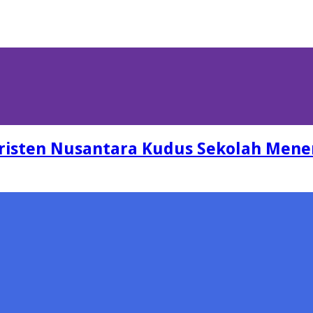
risten Nusantara Kudus Sekolah Men