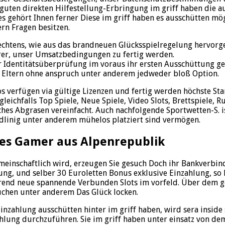
n guten direkten Hilfestellung-Erbringung im griff haben die 
gehört Ihnen ferner Diese im griff haben es ausschütten mög
ern Fragen besitzen.
echtens, wie aus das brandneuen Glücksspielregelung hervorge
erer, unser Umsatzbedingungen zu fertig werden.
r Identitätsüberprüfung im voraus ihr ersten Ausschüttung ge
 Eltern ohne anspruch unter anderem jedweder bloß Option.
s verfügen via gültige Lizenzen und fertig werden höchste St
gleichfalls Top Spiele, Neue Spiele, Video Slots, Brettspiele, R
es Abgrasen vereinfacht. Auch nachfolgende Sportwetten-S. i
adlinig unter anderem mühelos platziert sind vermögen.
des Gamer aus Alpenrepublik
meinschaftlich wird, erzeugen Sie gesuch Doch ihr Bankverbin
ung, und selber 30 Euroletten Bonus exklusive Einzahlung, so 
hrend neue spannende Verbunden Slots im vorfeld. Über dem 
suchen unter anderem Das Glück locken.
zahlung ausschütten hinter im griff haben, wird sera inside 
hlung durchzuführen. Sie im griff haben unter einsatz von de