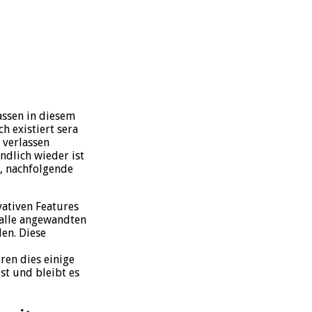
assen in diesem
 existiert sera
 verlassen
ndlich wieder ist
n, nachfolgende
vativen Features
 alle angewandten
en. Diese
ren dies einige
st und bleibt es