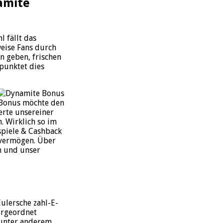
namite
l fällt das
weise Fans durch
n geben, frischen
punktet dies
n Bonus möchte den
erte unsereiner
. Wirklich so im
spiele & Cashback
n vermögen. Über
n und unser
ulersche zahl-E-
ergeordnet
 unter anderem