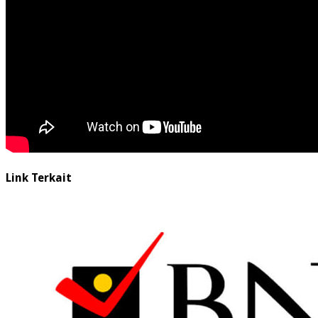
Link Terkait