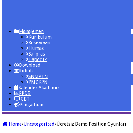
Manajemen
Kurikulum
Kesiswaan
Humas
Sarpras
Dapodik
Download
Kuliah
SNMPTN
PMDKPN
Kalender Akademik
PPDB
CBT
Pengaduan
Home
/
Uncategorized
/
Ücretsiz Demo Position Oyunları