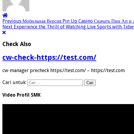
Previous
Мобильная Версия Pin Up Casino Скачать Пин Ап и
Next
Experience the Thrill of Watching Live Sports with 1xbe
Check Also
cw-check-https://test.com/
cw-manager precheck https://test.com/ – https://test.com
Cari untuk:
Video Profil SMK